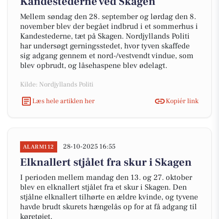
Kandestederne ved Skagen
Mellem søndag den 28. september og lørdag den 8.
november blev der begået indbrud i et sommerhus i
Kandestederne, tæt på Skagen. Nordjyllands Politi
har undersøgt gerningsstedet, hvor tyven skaffede
sig adgang gennem et nord-/vestvendt vindue, som
blev opbrudt, og låsehaspene blev ødelagt.
Kilde: Nordjyllands Politi
Læs hele artiklen her
Kopiér link
28-10-2025 16:55
ALARM112
Elknallert stjålet fra skur i Skagen
I perioden mellem mandag den 13. og 27. oktober
blev en elknallert stjålet fra et skur i Skagen. Den
stjålne elknallert tilhørte en ældre kvinde, og tyvene
havde brudt skurets hængelås op for at få adgang til
køretøjet.