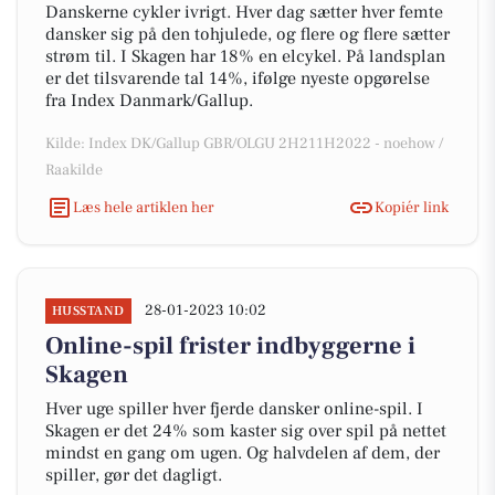
Danskerne cykler ivrigt. Hver dag sætter hver femte
dansker sig på den tohjulede, og flere og flere sætter
strøm til. I Skagen har 18% en elcykel. På landsplan
er det tilsvarende tal 14%, ifølge nyeste opgørelse
fra Index Danmark/Gallup.
Kilde: Index DK/Gallup GBR/OLGU 2H211H2022 - noehow /
Raakilde
Læs hele artiklen her
Kopiér link
28-01-2023 10:02
HUSSTAND
Online-spil frister indbyggerne i
Skagen
Hver uge spiller hver fjerde dansker online-spil. I
Skagen er det 24% som kaster sig over spil på nettet
mindst en gang om ugen. Og halvdelen af dem, der
spiller, gør det dagligt.