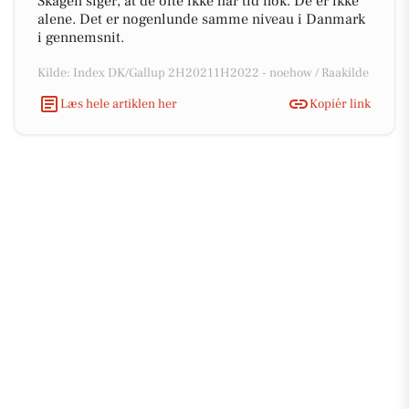
Skagen siger, at de ofte ikke har tid nok. De er ikke
alene. Det er nogenlunde samme niveau i Danmark
i gennemsnit.
Kilde: Index DK/Gallup 2H20211H2022 - noehow / Raakilde
Læs hele artiklen her
Kopiér link