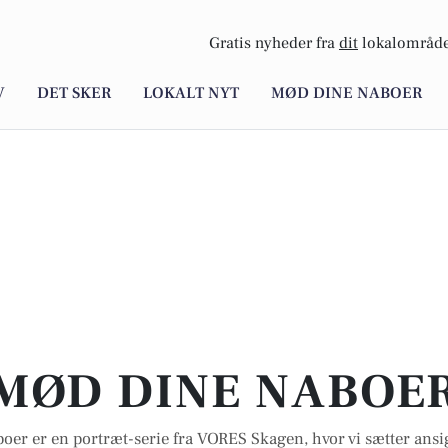
Gratis nyheder fra
dit
lokalområde
V
DET SKER
LOKALT NYT
MØD DINE NABOER
MØD DINE NABOE
oer er en portræt-serie fra VORES Skagen, hvor vi sætter ans