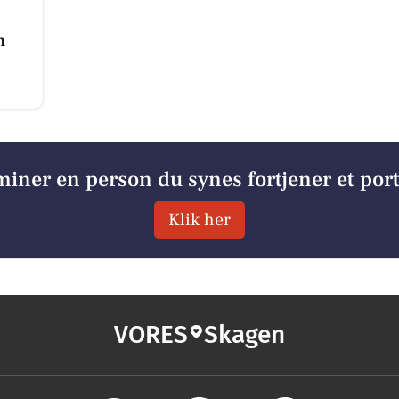
n
iner en person du synes fortjener et por
Klik her
VORES
Skagen