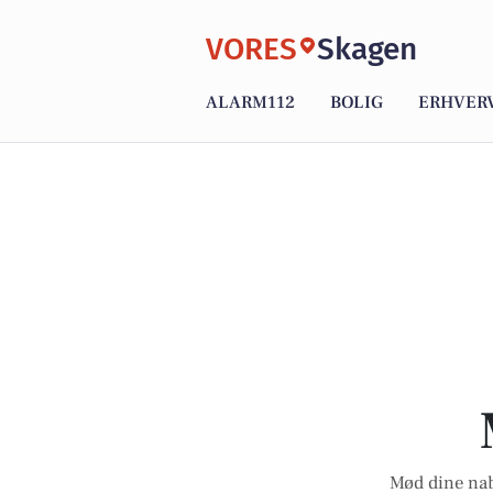
VORES
Skagen
ALARM112
BOLIG
ERHVER
Mød dine nab