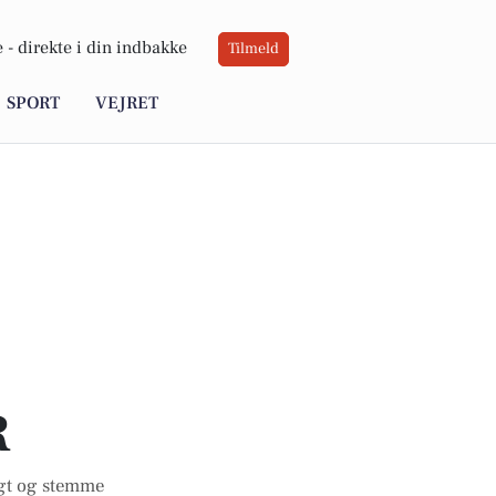
 -
direkte i din indbakke
Tilmeld
SPORT
VEJRET
R
igt og stemme