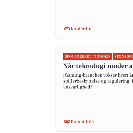
Kopiér link
SPONSORERET INDHOLD
SPONSOR
Når teknologi møder an
iGaming-branchen vokser hvert år
spillerbeskyttelse og regulering
ansvarlighed?
Kopiér link