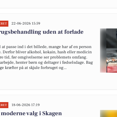
22-06-2026 15:59
ERET
rugsbehandling uden at forlade
l at passe ind i det billede, mange har af en person
. Derfor bliver alkohol, kokain, hash eller medicin
e tid, før omgivelserne ser problemets omfang.
rbejde, henter børn og deltager i fødselsdage. Bag
 kræfter på at skjule forbruget og...
18-06-2026 17:19
ERET
 moderne valg i Skagen