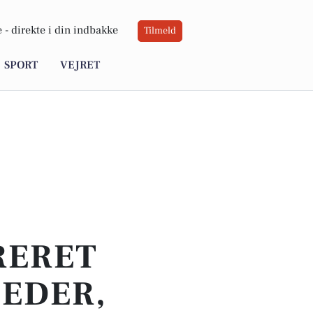
 -
direkte i din indbakke
Tilmeld
SPORT
VEJRET
RERET
HEDER,