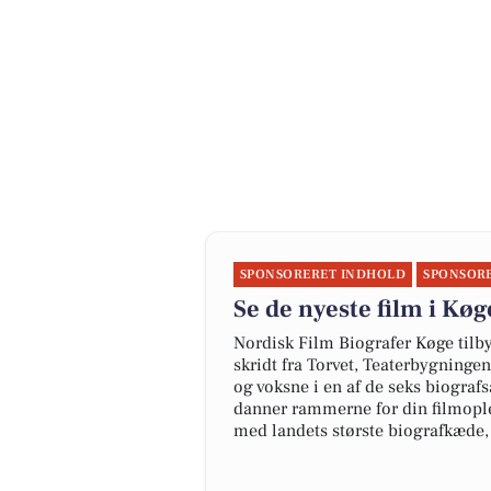
SPONSORERET INDHOLD
SPONSOR
Se de nyeste film i Køg
Nordisk Film Biografer Køge tilb
skridt fra Torvet, Teaterbygninge
og voksne i en af de seks biografs
danner rammerne for din filmople
med landets største biografkæde, d