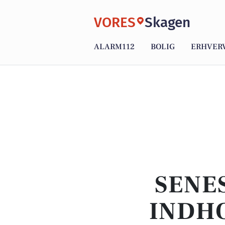
VORES
Skagen
ALARM112
BOLIG
ERHVER
SENE
INDHO