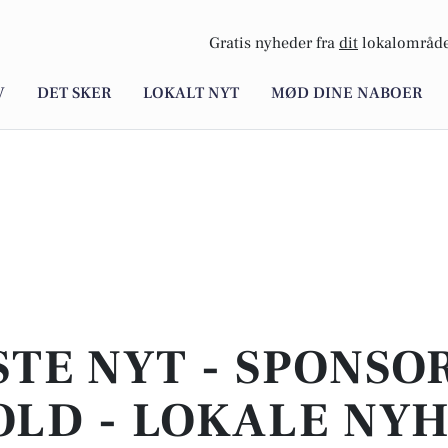
Gratis nyheder fra
dit
lokalområde
V
DET SKER
LOKALT NYT
MØD DINE NABOER
STE NYT - SPONSO
LD - LOKALE NY