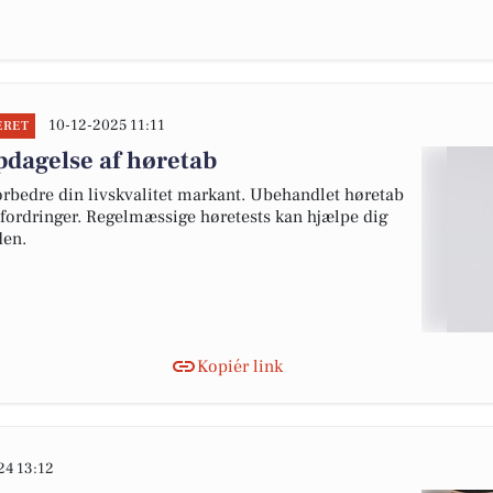
10-12-2025 11:11
ERET
opdagelse af høretab
orbedre din livskvalitet markant. Ubehandlet høretab
dfordringer. Regelmæssige høretests kan hjælpe dig
den.
Kopiér link
24 13:12