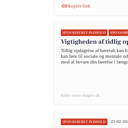
Kopiér link
SPONSORERET INDHOLD
SPONSOR
Vigtigheden af tidlig 
Tidlig opdagelse af høretab kan f
kan føre til sociale og mentale u
med at bevare din hørelse i læng
Kilde: vores-skagen.dk
21-02-20
SPONSORERET INDHOLD