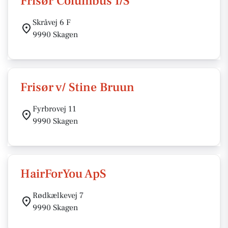
Frisør Columbus I/S
Skråvej 6 F
9990 Skagen
Frisør v/ Stine Bruun
Fyrbrovej 11
9990 Skagen
HairForYou ApS
Rødkælkevej 7
9990 Skagen