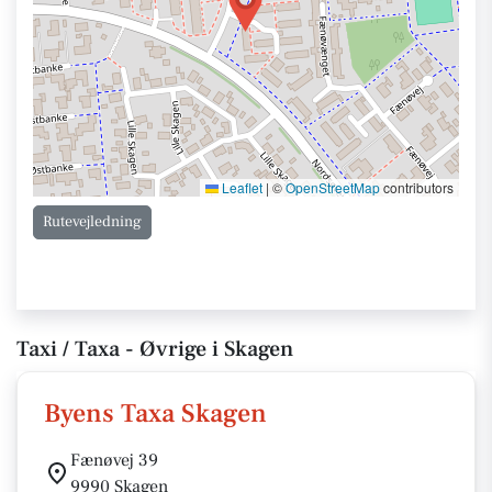
Leaflet
|
©
OpenStreetMap
contributors
Rutevejledning
Taxi / Taxa - Øvrige i Skagen
Byens Taxa Skagen
Fænøvej 39
9990 Skagen