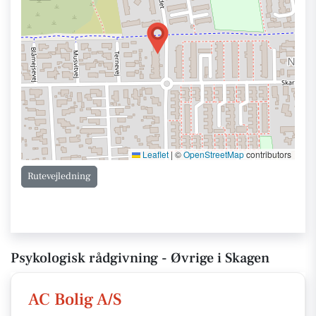
Leaflet
|
©
OpenStreetMap
contributors
Rutevejledning
Psykologisk rådgivning - Øvrige i Skagen
AC Bolig A/S