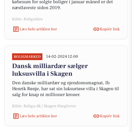
købesum for solgte boliger i januar måned er det
næstlaveste siden 2019.
Kilde: Boligsiden
Læs hele artiklen her
Kopiér link
14-02-2024 12:00
BOLIGMARKED
Dansk milliardær sælger
luksusvilla i Skagen
Den danske milliardær og ejendomsmagnat, Ib
Henrik Rønje, har sat sin luksuriøse villa i Skagen til
salg for knap ni millioner kroner.
Kilde: Boliga.dk | Skagen Mægleren
Læs hele artiklen her
Kopiér link