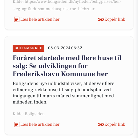
Kilde: https://www.boligsiden.dk/nyheder/boligpriser/her-
steg-og-faldt-sommerhuspriserne-i-februar
Læs hele artiklen her
Kopiér link
08-03-2024 06:32
BOLIGMARKED
Foråret startede med flere huse til
salg: Se udviklingen for
Frederikshavn Kommune her
Boligsidens nye udbudstal viser, at der var flere
villaer og rækkehuse til salg på landsplan ved
indgangen til marts måned sammenlignet med
måneden inden.
Kilde: Boligsiden
Læs hele artiklen her
Kopiér link