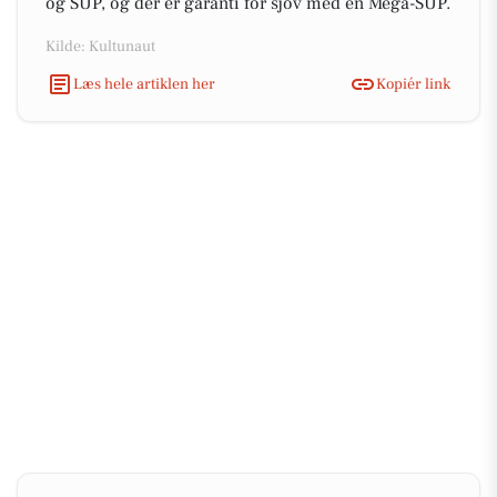
og SUP, og der er garanti for sjov med en Mega-SUP.
Kilde: Kultunaut
Læs hele artiklen her
Kopiér link