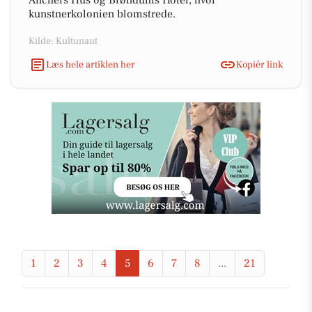
Anchers Hus og Brøndums Hotel, hvor
kunstnerkolonien blomstrede.
Kilde: Kultunaut
Læs hele artiklen her
Kopiér link
1
2
3
4
5
6
7
8
...
21