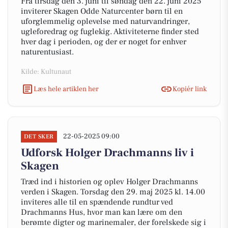
Fra tirsdag den 3. juni til søndag den 22. juni 2025
inviterer Skagen Odde Naturcenter børn til en
uforglemmelig oplevelse med naturvandringer,
ugleforedrag og fuglekig. Aktiviteterne finder sted
hver dag i perioden, og der er noget for enhver
naturentusiast.
Kilde: Kultunaut
Læs hele artiklen her
Kopiér link
22-05-2025 09:00
DET SKER
Udforsk Holger Drachmanns liv i
Skagen
Træd ind i historien og oplev Holger Drachmanns
verden i Skagen. Torsdag den 29. maj 2025 kl. 14.00
inviteres alle til en spændende rundtur ved
Drachmanns Hus, hvor man kan lære om den
berømte digter og marinemaler, der forelskede sig i