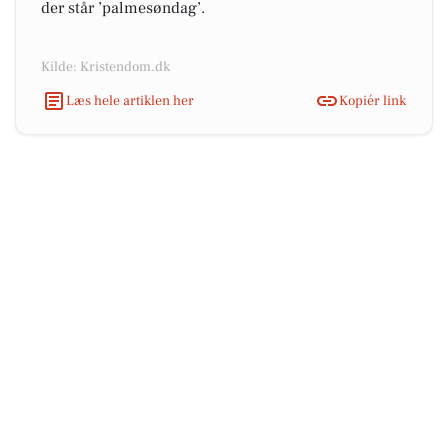
der står ’palmesøndag’.
Kilde: Kristendom.dk
Læs hele artiklen her
Kopiér link