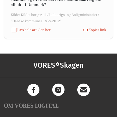
afholdt i Danmark?
Kilde: Kilde: borger.dk / Indenrigs- og Boligministeriet /
”Danske kommuner 1838-2012”
Læs hele artiklen her
Kopiér link
VORES
Skagen
OM VORES DIGITAL