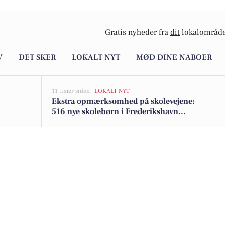
Gratis nyheder fra
dit
lokalområde
V
DET SKER
LOKALT NYT
MØD DINE NABOER
11 timer siden |
LOKALT NYT
Ekstra opmærksomhed på skolevejene:
516 nye skolebørn i Frederikshavn
kommune efter sommerferien