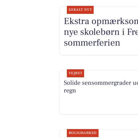
LOKALT NYT
Ekstra opmærksom
nye skolebørn i F
sommerferien
VEJRET
Solide sensommergrader u
regn
BOLIGMARKED
Top 6 over dyreste boliger t