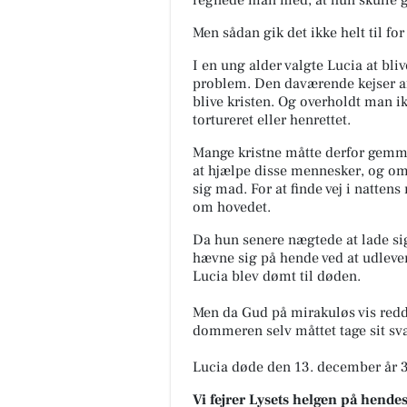
Men sådan gik det ikke helt til fo
I en ung alder valgte Lucia at bli
problem.
Den daværende kejser af
blive kristen.
Og overholdt man ikk
tortureret eller henrettet.
Mange kristne måtte derfor gemm
at hjælpe disse mennesker, og om 
sig m
ad.
For at finde vej i natte
om hovedet.
Da hun senere nægtede at lade si
hævne sig på
hende ved at udlev
Lucia blev dømt til døden.
Men da Gud på mirakuløs vis red
dommeren selv måttet tage sit svæ
Lucia døde den 13. december år 
Vi fejrer Lysets helgen på hende
Santa Lucia gav sit liv til Gud og b