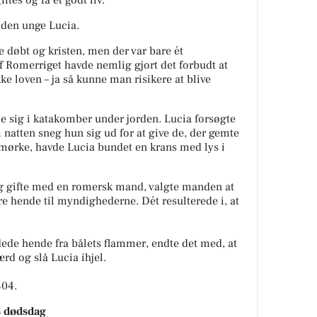
r den unge Lucia.
ve døbt og kristen, men der var bare ét
 Romerriget havde nemlig gjort det forbudt at
e loven – ja så kunne man risikere at blive
e sig i katakomber under jorden.
Lucia forsøgte
natten sneg hun sig ud for at give de, der gemte
ns mørke, havde Lucia bundet en krans med lys i
g gifte med en romersk mand, valgte manden at
ere hende til myndighederne.
Dét resulterede i, at
dede hende fra
bålets flammer, endte det med, at
rd og slå Lucia ihjel.
304.
s dødsdag
rugte lyset til at finde vej i mørket.
Hendes