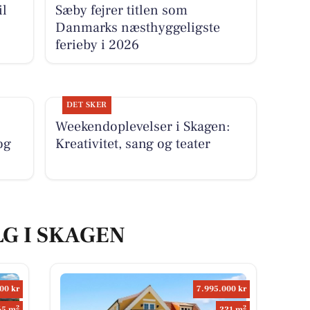
Danmarks næsthyggeligste
ferieby i 2026
DET SKER
Weekendoplevelser i Skagen:
og
Kreativitet, sang og teater
LG I SKAGEN
00 kr
7.995.000 kr
2
2
65 m
221 m