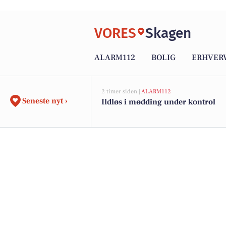
VORES
Skagen
ALARM112
BOLIG
ERHVER
2 timer siden |
ALARM112
Seneste nyt ›
Ildløs i mødding under kontrol