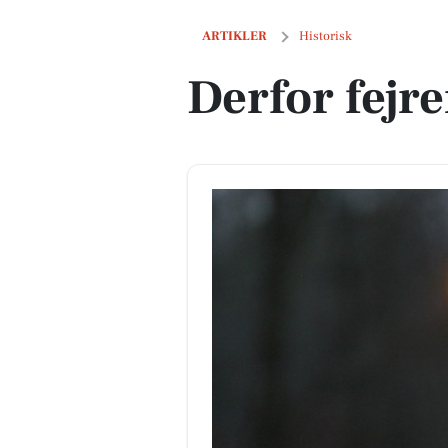
Derfor fejrer vi luciadag
ARTIKLER
Historisk
Derfor fejre