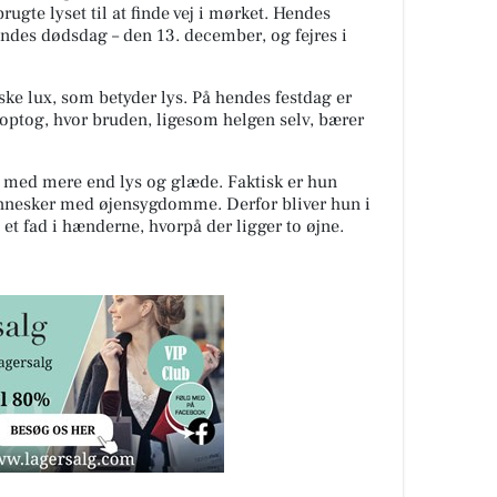
des dødsdag – den 13. december, og fejres i
ke lux, som betyder lys. På hendes festdag er
iaoptog, hvor bruden, ligesom helgen selv, bærer
t med mere end lys og glæde. Faktisk er hun
ennesker med øjensygdomme. Derfor bliver hun i
et fad i hænderne, hvorpå der ligger to øjne.