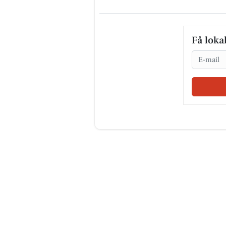
Få loka
Email