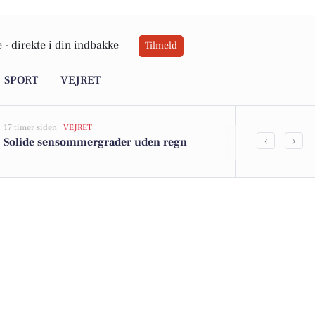
 -
direkte i din indbakke
Tilmeld
SPORT
VEJRET
17 timer siden |
VEJRET
05-08-2026 14:18
‹
›
Solide sensommergrader uden regn
Frederikshav
Søværnet und
træningshal