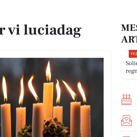
r vi luciadag
ME
AR
VE
Sol
reg