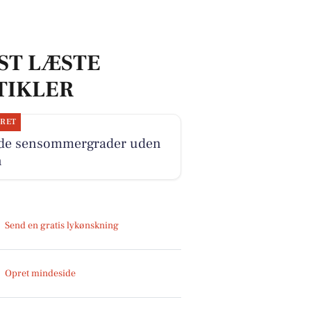
ST LÆSTE
TIKLER
JRET
ide sensommergrader uden
n
Send en gratis lykønskning
Opret mindeside
Indsend dit læserbidrag