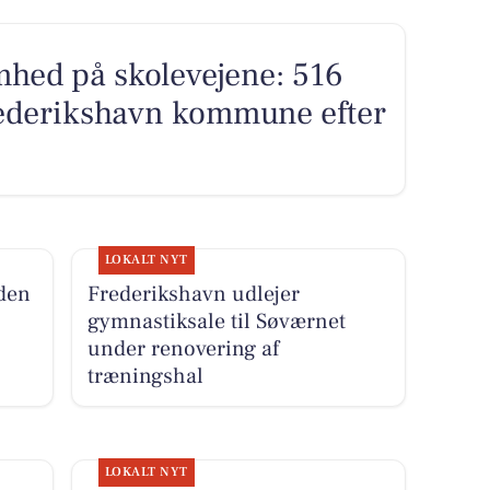
hed på skolevejene: 516
rederikshavn kommune efter
LOKALT NYT
den
Frederikshavn udlejer
gymnastiksale til Søværnet
under renovering af
træningshal
LOKALT NYT
il
Sæby fejrer titlen som