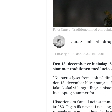
Foto: Canva
.
Traditionen med en luciak
Laura Schmidt Abildtru
Tirsdag d. 13. dec. 2022 - kl. 08:01
Den 13. december er luciadag. Men
stammer traditionen med luciao
”Nu bæres lyset frem stolt på din 
den 13. december bliver sunget af
faktisk skal vi langt tilbage i hist
luciaoptog stammer fra.
Historien om Santa Lucia stammer f
år 283. Pigen fik navnet Lucia, og
regnede man med, at hun skulle gif