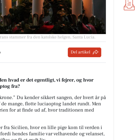
rans stammer fra den katolske helgen, Santa Lucia.
p
Del artikel
 hvad er det egentligt, vi fejrer, og hvor
ptog fra?
krone.” Du kender sikkert sangen, der hvert år på
 de mange, flotte luciaoptog landet rundt. Men
orien for at finde ud af, hvor traditionen med
ra Sicilien, hvor en lille pige kom til verden i
 fordi hendes familie var velhavende og velanset,
tes og få et godt liv.