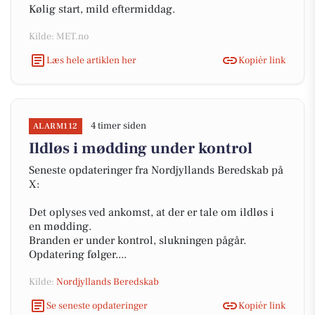
Kølig start, mild eftermiddag.
Kilde: MET.no
Læs hele artiklen her
Kopiér link
4 timer siden
ALARM112
Ildløs i mødding under kontrol
Seneste opdateringer fra Nordjyllands Beredskab på
X:
Det oplyses ved ankomst, at der er tale om ildløs i
en mødding.
Branden er under kontrol, slukningen pågår.
Opdatering følger....
Kilde:
Nordjyllands Beredskab
Se seneste opdateringer
Kopiér link