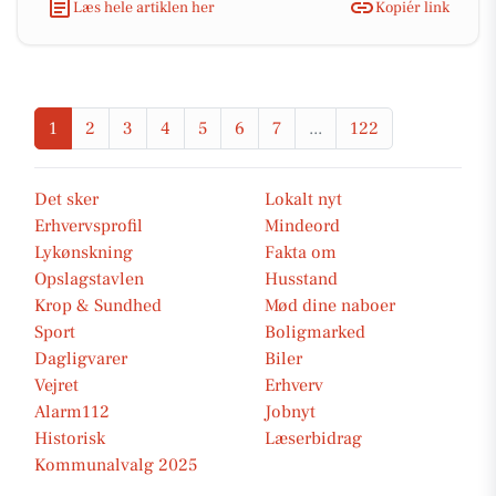
Læs hele artiklen her
Kopiér link
1
2
3
4
5
6
7
...
122
Det sker
Lokalt nyt
Erhvervsprofil
Mindeord
Lykønskning
Fakta om
Opslagstavlen
Husstand
Krop & Sundhed
Mød dine naboer
Sport
Boligmarked
Dagligvarer
Biler
Vejret
Erhverv
Alarm112
Jobnyt
Historisk
Læserbidrag
Kommunalvalg 2025