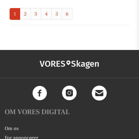
1
2
3
4
5
6
VORES
Skagen
OM VORES DIGITAL
Om os
For annoncører