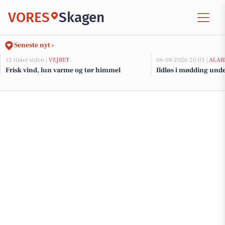
VORES
Skagen
Seneste nyt ›
12 timer siden |
VEJRET
06-08-2026 20:03 |
ALAR
Frisk vind, lun varme og tør himmel
Ildløs i mødding und