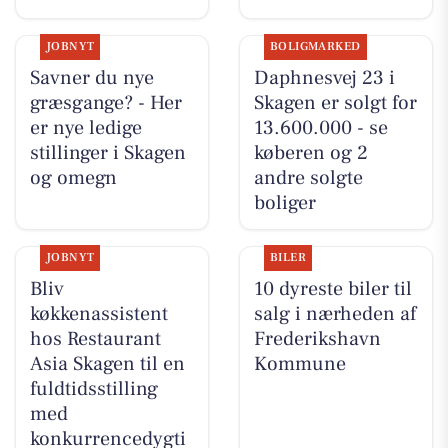
JOBNYT
BOLIGMARKED
Savner du nye
Daphnesvej 23 i
græsgange? - Her
Skagen er solgt for
er nye ledige
13.600.000 - se
stillinger i Skagen
køberen og 2
og omegn
andre solgte
boliger
JOBNYT
BILER
Bliv
10 dyreste biler til
køkkenassistent
salg i nærheden af
hos Restaurant
Frederikshavn
Asia Skagen til en
Kommune
fuldtidsstilling
med
konkurrencedygti