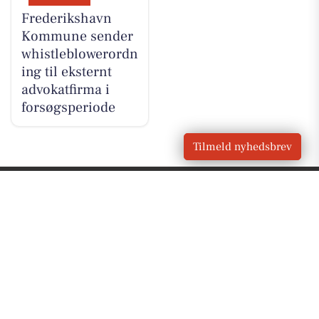
Frederikshavn
Kommune sender
whistleblowerordn
ing til eksternt
advokatfirma i
forsøgsperiode
Tilmeld nyhedsbrev
VORES
Skagen
OM VORES DIGITAL