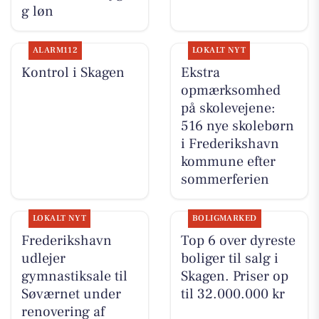
g løn
ALARM112
LOKALT NYT
Kontrol i Skagen
Ekstra
opmærksomhed
på skolevejene:
516 nye skolebørn
i Frederikshavn
kommune efter
sommerferien
LOKALT NYT
BOLIGMARKED
Frederikshavn
Top 6 over dyreste
udlejer
boliger til salg i
gymnastiksale til
Skagen. Priser op
Søværnet under
til 32.000.000 kr
renovering af