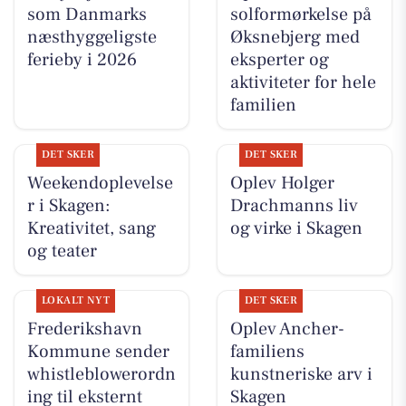
som Danmarks
solformørkelse på
næsthyggeligste
Øksnebjerg med
ferieby i 2026
eksperter og
aktiviteter for hele
familien
DET SKER
DET SKER
Weekendoplevelse
Oplev Holger
r i Skagen:
Drachmanns liv
Kreativitet, sang
og virke i Skagen
og teater
LOKALT NYT
DET SKER
Frederikshavn
Oplev Ancher-
Kommune sender
familiens
whistleblowerordn
kunstneriske arv i
ing til eksternt
Skagen