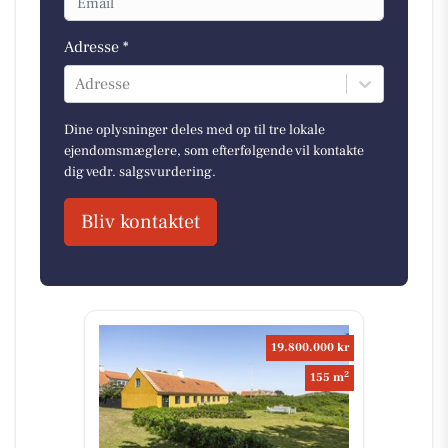
Adresse *
Adresse
Dine oplysninger deles med op til tre lokale
ejendomsmæglere, som efterfølgende vil kontakte
dig vedr. salgsvurdering.
Bliv kontaktet
19.800.000 kr
2
155 m