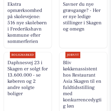
Ekstra
Savner du nye
opmærksomhed
græsgange? - Her
på skolevejene:
er nye ledige
516 nye skolebørn
stillinger i Skagen
i Frederikshavn
og omegn
kommune efter
sommerferien
BOLIGMARKED
JOBNYT
Daphnesvej 23 i
Bliv
Skagen er solgt for
køkkenassistent
13.600.000 - se
hos Restaurant
køberen og 2
Asia Skagen til en
andre solgte
fuldtidsstilling
boliger
med
konkurrencedygti
g løn