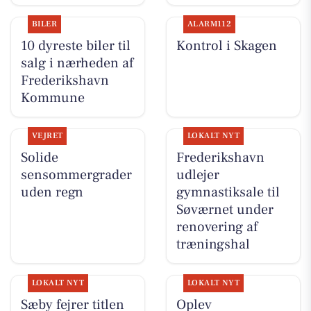
BILER
ALARM112
10 dyreste biler til
Kontrol i Skagen
salg i nærheden af
Frederikshavn
Kommune
VEJRET
LOKALT NYT
Solide
Frederikshavn
sensommergrader
udlejer
uden regn
gymnastiksale til
Søværnet under
renovering af
træningshal
LOKALT NYT
LOKALT NYT
Sæby fejrer titlen
Oplev