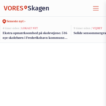
VORES
Skagen
Seneste nyt ›
4 timer siden |
LOKALT NYT
9 timer siden |
VEJRET
Ekstra opmærksomhed på skolevejene: 516
Solide sensommergra
nye skolebørn i Frederikshavn kommune
efter sommerferien