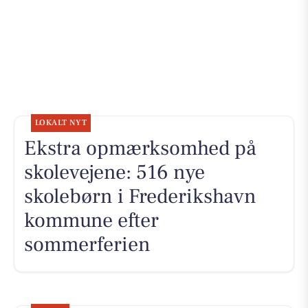
LOKALT NYT
Ekstra opmærksomhed på
skolevejene: 516 nye
skolebørn i Frederikshavn
kommune efter
sommerferien