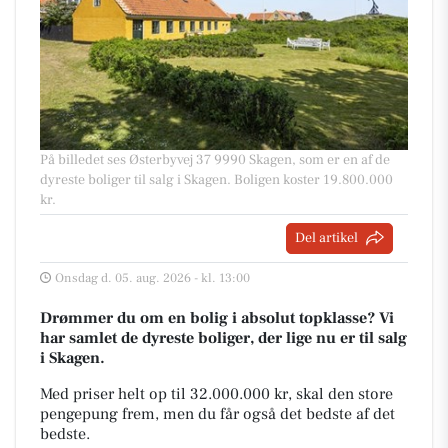
På billedet ses Østerbyvej 37 9990 Skagen, som er en af de
dyreste boliger til salg i Skagen. Boligen koster 19.800.000
kr.
Del artikel
Onsdag d. 05. aug. 2026 - kl. 13:00
Drømmer du om en bolig i absolut topklasse? Vi
har samlet de dyreste boliger, der lige nu er til salg
i Skagen.
Med priser helt op til 32.000.000 kr, skal den store
pengepung frem, men du får også det bedste af det
bedste.