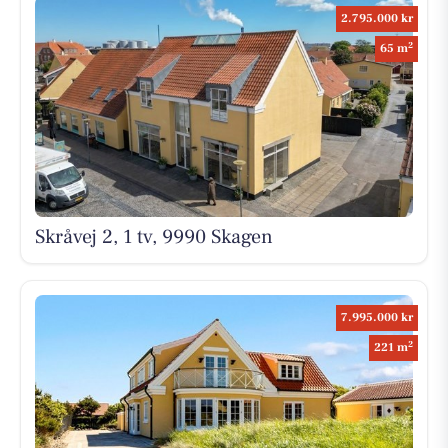
2.795.000 kr
2
65 m
Skråvej 2, 1 tv, 9990 Skagen
7.995.000 kr
2
221 m