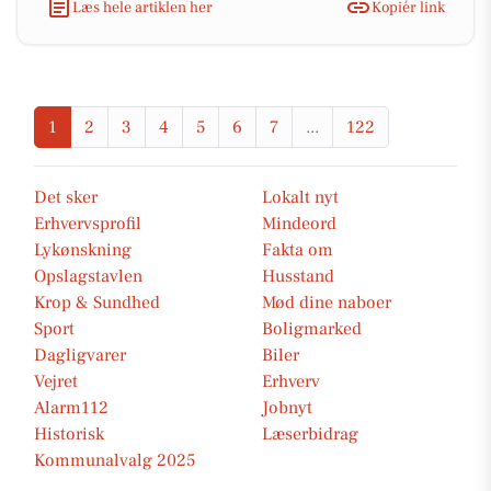
Læs hele artiklen her
Kopiér link
1
2
3
4
5
6
7
...
122
Det sker
Lokalt nyt
Erhvervsprofil
Mindeord
Lykønskning
Fakta om
Opslagstavlen
Husstand
Krop & Sundhed
Mød dine naboer
Sport
Boligmarked
Dagligvarer
Biler
Vejret
Erhverv
Alarm112
Jobnyt
Historisk
Læserbidrag
Kommunalvalg 2025