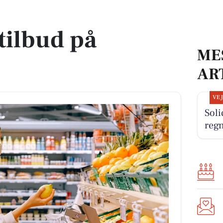
tilbud på
ME
AR
VE
Sol
reg