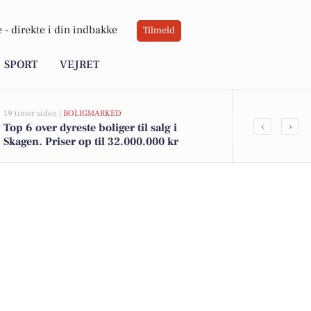
 -
direkte i din indbakke
Tilmeld
SPORT
VEJRET
19 timer siden |
BOLIGMARKED
21 timer siden |
L
‹
›
Top 6 over dyreste boliger til salg i
Sæby fejrer 
Skagen. Priser op til 32.000.000 kr
næsthyggelig