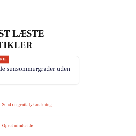
ST LÆSTE
TIKLER
JRET
ide sensommergrader uden
n
Send en gratis lykønskning
Opret mindeside