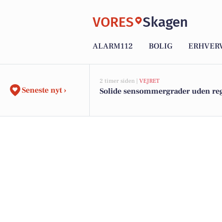
VORES
Skagen
ALARM112
BOLIG
ERHVER
2 timer siden |
VEJRET
Seneste nyt ›
Solide sensommergrader uden re