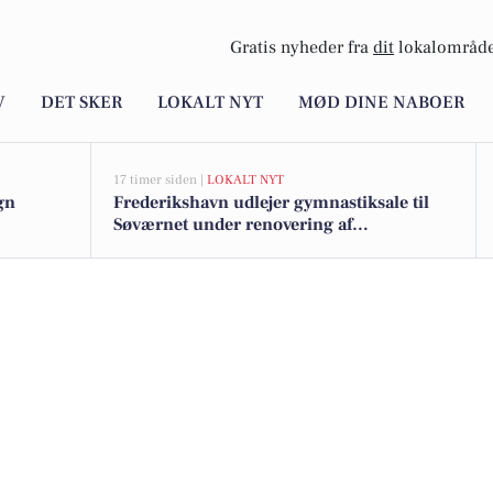
Gratis nyheder fra
dit
lokalområde
V
DET SKER
LOKALT NYT
MØD DINE NABOER
17 timer siden |
LOKALT NYT
gn
Frederikshavn udlejer gymnastiksale til
Søværnet under renovering af
træningshal