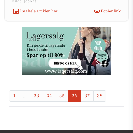
Kilde: JobNet
Læs hele artiklen her
Kopiér link
1
...
33
34
35
36
37
38