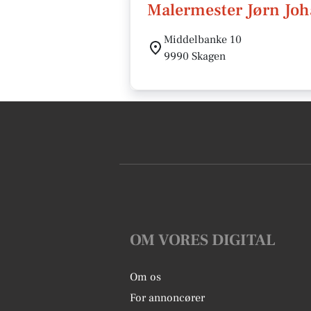
Malermester Jørn Jo
Middelbanke 10
9990 Skagen
OM VORES DIGITAL
Om os
For annoncører