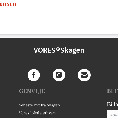
hansen
VORES
Skagen
GENVEJE
BLI
Få l
Seneste nyt fra Skagen
Email
Vores lokale erhverv