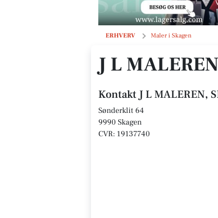
J L MALEREN, SKAGEN APS
ERHVERV
Maler i Skagen
J L MALEREN
Kontakt J L MALEREN, 
Sønderklit 64
9990 Skagen
CVR: 19137740