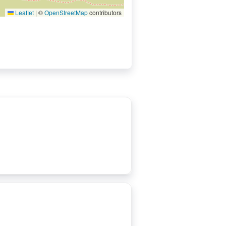
Leaflet
|
©
OpenStreetMap
contributors