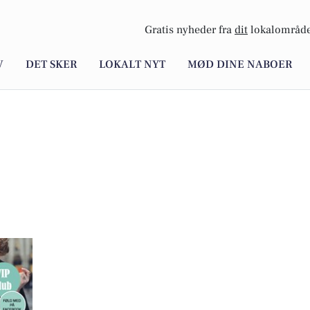
Gratis nyheder fra
dit
lokalområde
V
DET SKER
LOKALT NYT
MØD DINE NABOER