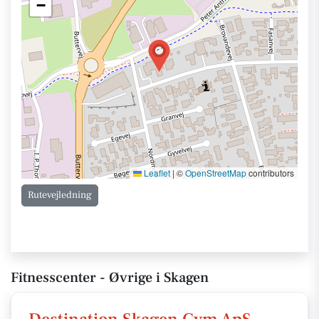
−
Leaflet
|
©
OpenStreetMap
contributors
Rutevejledning
Fitnesscenter - Øvrige i Skagen