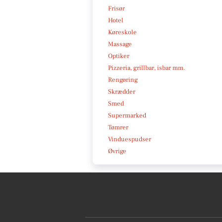
Frisør
Hotel
Køreskole
Massage
Optiker
Pizzeria, grillbar, isbar mm.
Rengøring
Skrædder
Smed
Supermarked
Tømrer
Vinduespudser
Øvrige