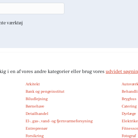
nte værktøj
kig i en af vores andre kategorier eller brug vores
udvidet søgni
Arkitekt
Autoværk
Bank og pengeinstitut
Behandli
Biludlejning
Bryghus
Børnehave
Catering
Detailhandel
Dyrlæge
El-, gas-, vand- og fjernvarmeforsyning
Elektrike
Entreprenør
Fitnessc
Forsikring
Fotograf