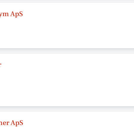
Gym ApS
r
mer ApS