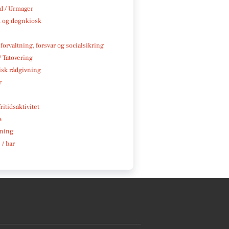
 / Urmager
 og døgnkiosk
 forvaltning, forsvar og socialsikring
/ Tatovering
isk rådgivning
r
ritidsaktivitet
a
ning
 / bar