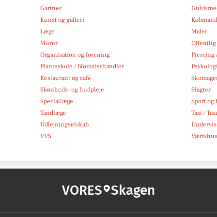
Gartner
Guldsmed
Kunst og galleri
Købmand
Læge
Maler
Murer
Offentlig
Organisation og forening
Piercing 
Planteskole / blomsterhandler
Psykolog
Restaurant og café
Skomage
Skønheds- og hudpleje
Slagter
Speciallæge
Sport og f
Tandlæge
Taxi / Tax
Udlejningselskab
Undervis
VVS
Værtshus
VORES
Skagen