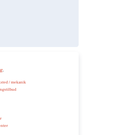
ng
.
sted / mekanik
ngstilbud
r
enter