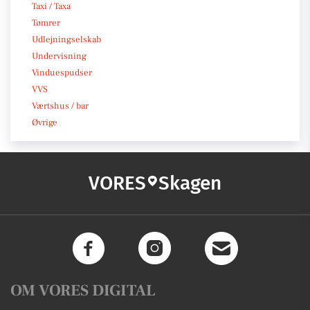
Taxi / Taxa
Tømrer
Udlejningselskab
Undervisning
Vinduespudser
VVS
Værtshus / bar
Øvrige
VORES
Skagen
OM VORES DIGITAL