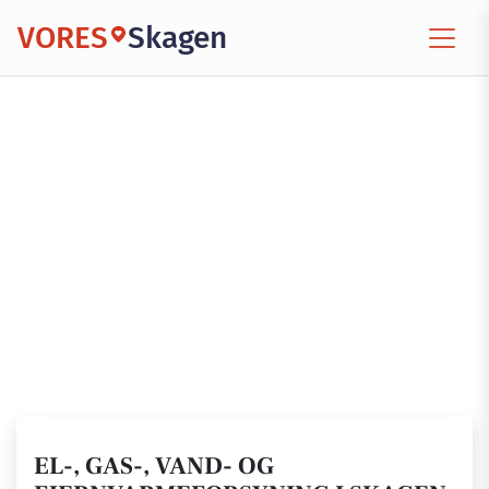
VORES
Skagen
EL-, GAS-, VAND- OG