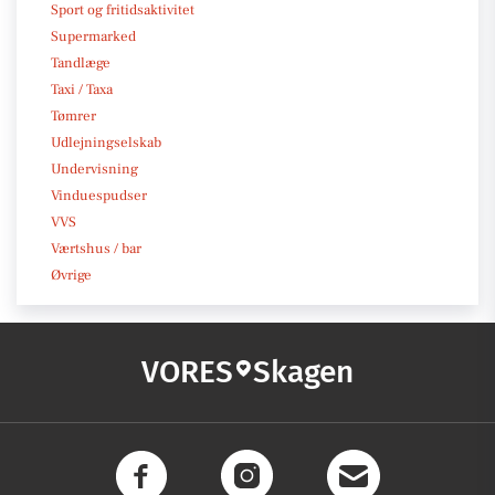
Sport og fritidsaktivitet
Supermarked
Tandlæge
Taxi / Taxa
Tømrer
Udlejningselskab
Undervisning
Vinduespudser
VVS
Værtshus / bar
Øvrige
VORES
Skagen