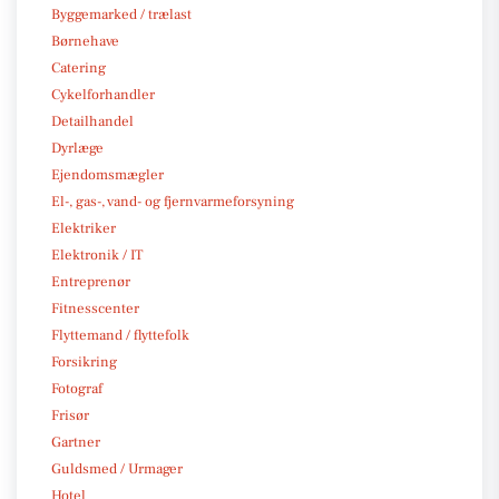
Byggemarked / trælast
Børnehave
Catering
Cykelforhandler
Detailhandel
Dyrlæge
Ejendomsmægler
El-, gas-, vand- og fjernvarmeforsyning
Elektriker
Elektronik / IT
Entreprenør
Fitnesscenter
Flyttemand / flyttefolk
Forsikring
Fotograf
Frisør
Gartner
Guldsmed / Urmager
Hotel