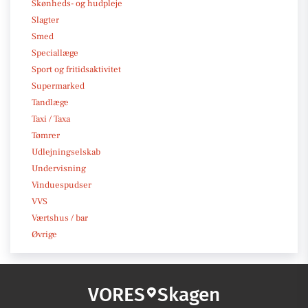
Skønheds- og hudpleje
Slagter
Smed
Speciallæge
Sport og fritidsaktivitet
Supermarked
Tandlæge
Taxi / Taxa
Tømrer
Udlejningselskab
Undervisning
Vinduespudser
VVS
Værtshus / bar
Øvrige
VORES
Skagen