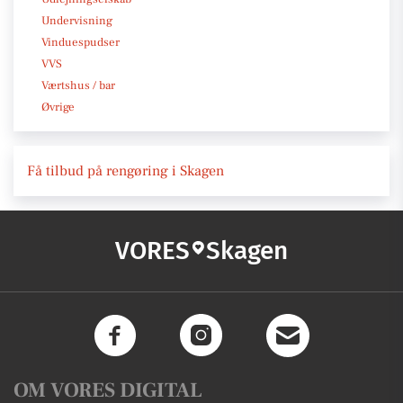
Undervisning
Vinduespudser
VVS
Værtshus / bar
Øvrige
Få tilbud på rengøring i Skagen
VORES
Skagen
OM VORES DIGITAL