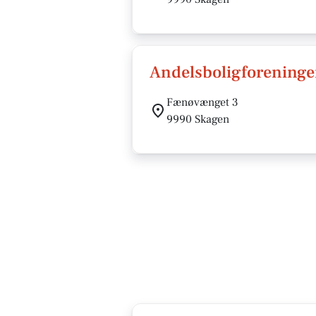
Andelsboligforening
Fænøvænget 3
9990 Skagen