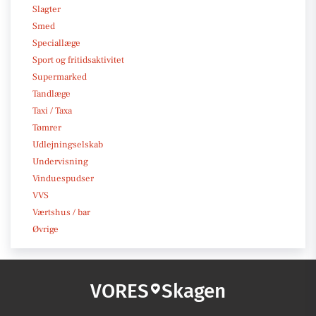
Slagter
Smed
Speciallæge
Sport og fritidsaktivitet
Supermarked
Tandlæge
Taxi / Taxa
Tømrer
Udlejningselskab
Undervisning
Vinduespudser
VVS
Værtshus / bar
Øvrige
VORES
Skagen