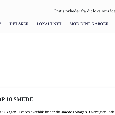
Gratis nyheder fra
dit
lokalområde
V
DET SKER
LOKALT NYT
MØD DINE NABOER
OP 10 SMEDE
ig i Skagen. I vores overblik finder du smede i Skagen. Oversigten inde