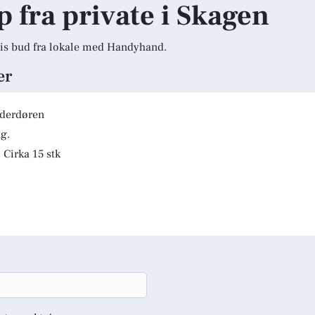
p fra private i Skagen
is bud fra lokale med Handyhand.
er
lderdøren
g.
 Cirka 15 stk