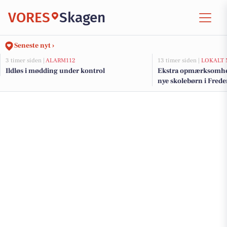
VORES
Skagen
Seneste nyt ›
3 timer siden |
ALARM112
13 timer siden |
LOKALT 
Ildløs i mødding under kontrol
Ekstra opmærksomhed
nye skolebørn i Fre
efter sommerferien