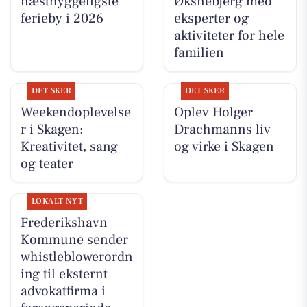
næsthyggeligste
Øksnebjerg med
ferieby i 2026
eksperter og
aktiviteter for hele
familien
DET SKER
DET SKER
Weekendoplevelse
Oplev Holger
r i Skagen:
Drachmanns liv
Kreativitet, sang
og virke i Skagen
og teater
LOKALT NYT
Frederikshavn
Kommune sender
whistleblowerordn
ing til eksternt
advokatfirma i