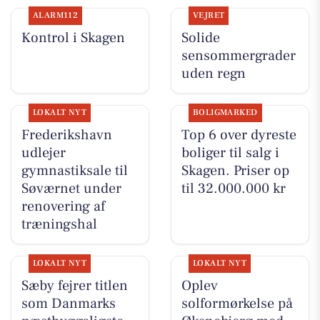
ALARM112
VEJRET
Kontrol i Skagen
Solide
sensommergrader
uden regn
LOKALT NYT
BOLIGMARKED
Frederikshavn
Top 6 over dyreste
udlejer
boliger til salg i
gymnastiksale til
Skagen. Priser op
Søværnet under
til 32.000.000 kr
renovering af
træningshal
LOKALT NYT
LOKALT NYT
Sæby fejrer titlen
Oplev
som Danmarks
solformørkelse på