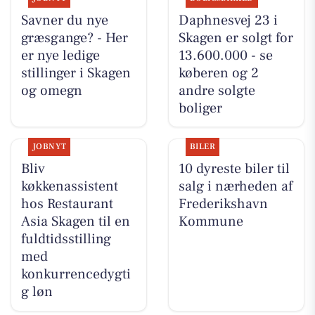
Savner du nye
Daphnesvej 23 i
græsgange? - Her
Skagen er solgt for
er nye ledige
13.600.000 - se
stillinger i Skagen
køberen og 2
og omegn
andre solgte
boliger
JOBNYT
BILER
Bliv
10 dyreste biler til
køkkenassistent
salg i nærheden af
hos Restaurant
Frederikshavn
Asia Skagen til en
Kommune
fuldtidsstilling
med
konkurrencedygti
g løn