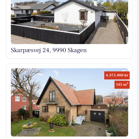
Skarpæsvej 24, 9990 Skagen
4.375.000 kr
2
145 m