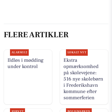
FLERE ARTIKLER
ALARM112
LOKALT NYT
Ildløs i mødding
Ekstra
under kontrol
opmærksomhed
på skolevejene:
516 nye skolebørn
i Frederikshavn
kommune efter
sommerferien
JOBNYT
BOLIGMARKED