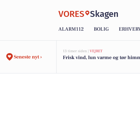
VORES
Skagen
ALARM112
BOLIG
ERHVER
13 timer siden |
VEJRET
Seneste nyt ›
Frisk vind, lun varme og tør him