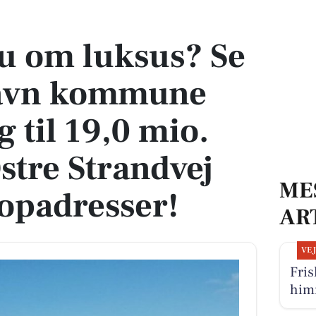
n kommune dyreste bolig til 19,0 mio. kroner på Østre Strandvej 91 og flere 
 om luksus? Se
havn kommune
g til 19,0 mio.
stre Strandvej
ME
topadresser!
AR
VE
Fris
him