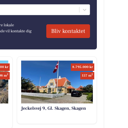
re lokale
Bliv kontaktet
e vil kontakte dig
00 kr
8.795.000 kr
2
2
98 m
157 m
Jeckelsvej 9, Gl. Skagen, Skagen