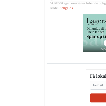
VORES Skagen overvåger løbende boligm
Kilde:
Boliga.dk
Få loka
Email