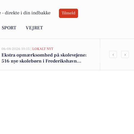
 -
direkte i din indbakke
Tilmeld
SPORT
VEJRET
06-08-2026 10:15 |
LOKALT NYT
05-08-2026 14:18
‹
›
Ekstra opmærksomhed på skolevejene:
Frederikshav
516 nye skolebørn i Frederikshavn
Søværnet und
kommune efter sommerferien
træningshal