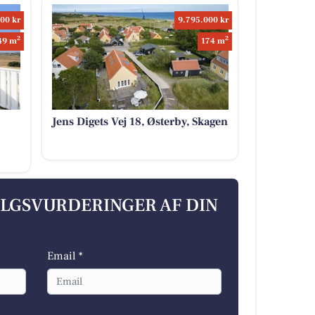
00 kr
9.795.000 kr
2
2
49 m
174 m
Jens Digets Vej 18, Østerby, Skagen
ALGSVURDERINGER AF DIN
Email *