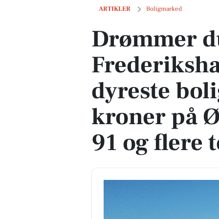
Drømmer du om luksus? Se Frederikshav
ARTIKLER
Boligmarked
Drømmer du
Frederiks
dyreste boli
kroner på Ø
91 og flere 