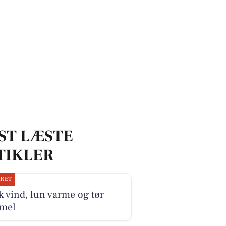
topadresser!
ST LÆSTE
TIKLER
JRET
k vind, lun varme og tør
mel