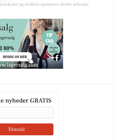
arkedet og artiklen opdateres derfor løbende.
le nyheder GRATIS
Tilmeld