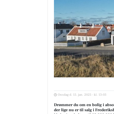
Onsdag d. 15. jan. 2025 - kl. 13:03
Drømmer du om en bolig i absolu
der lige nu er til salg i Frede