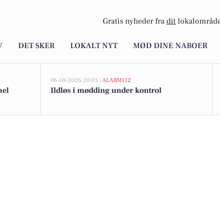
Gratis nyheder fra
dit
lokalområde
V
DET SKER
LOKALT NYT
MØD DINE NABOER
06-08-2026 20:03 |
ALARM112
mel
Ildløs i mødding under kontrol