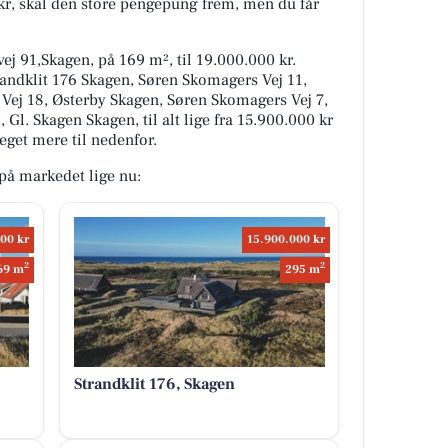
 kr, skal den store pengepung frem, men du får
ej 91,Skagen, på 169 m², til 19.000.000 kr.
randklit 176 Skagen, Søren Skomagers Vej 11,
Vej 18, Østerby Skagen, Søren Skomagers Vej 7,
Gl. Skagen Skagen, til alt lige fra 15.900.000 kr
eget mere til nedenfor.
på markedet lige nu:
00 kr
15.900.000 kr
2
2
69 m
295 m
Strandklit 176, Skagen