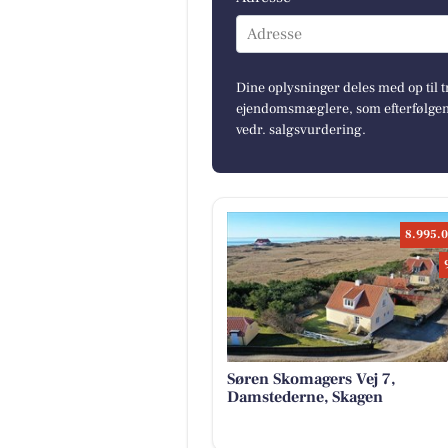
Adresse
Dine oplysninger deles med op til t
ejendomsmæglere, som efterfølgend
vedr. salgsvurdering.
8.995.0
Søren Skomagers Vej 7,
Damstederne, Skagen