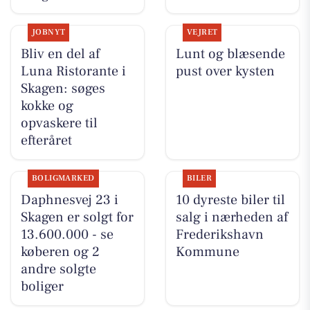
JOBNYT
VEJRET
Bliv en del af
Lunt og blæsende
Luna Ristorante i
pust over kysten
Skagen: søges
kokke og
opvaskere til
efteråret
BOLIGMARKED
BILER
Daphnesvej 23 i
10 dyreste biler til
Skagen er solgt for
salg i nærheden af
13.600.000 - se
Frederikshavn
køberen og 2
Kommune
andre solgte
boliger