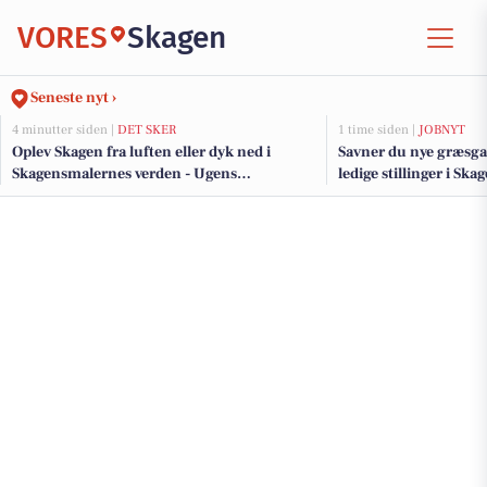
VORES
Skagen
Seneste nyt ›
4 minutter siden |
DET SKER
1 time siden |
JOBNYT
Oplev Skagen fra luften eller dyk ned i
Savner du nye græsga
Skagensmalernes verden - Ugens
ledige stillinger i S
begivenheder i Skagen