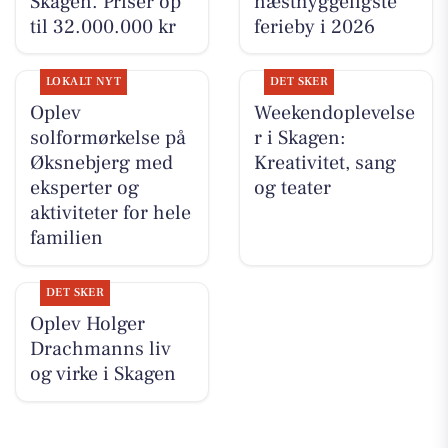
Skagen. Priser op
næsthyggeligste
til 32.000.000 kr
ferieby i 2026
LOKALT NYT
DET SKER
Oplev
Weekendoplevelse
solformørkelse på
r i Skagen:
Øksnebjerg med
Kreativitet, sang
eksperter og
og teater
aktiviteter for hele
familien
DET SKER
Oplev Holger
Drachmanns liv
og virke i Skagen