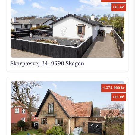
2
145 m
Skarpæsvej 24, 9990 Skagen
4.375.000 kr
2
145 m