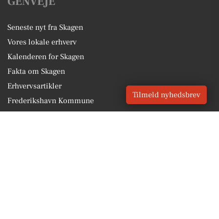
GENVEJE
Seneste nyt fra Skagen
Vores lokale erhverv
Kalenderen for Skagen
Fakta om Skagen
Erhvervsartikler
Tilmeld nyhedsbrev
Frederikshavn Kommune
Få en gratis salgsvurdering
Sponsoreret indhold
Vores Digital © 2026
Kontakt VORES Digital
CVR: 41179082