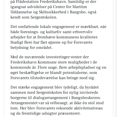
på Flådestation Frederikshavn. Samtidig er der
igangsat udvidelser på Center for Maritim
Uddannelse og Skibssikkerhed i Bangsbo, også
kendt som Sergentskolen.
Det omfattende lokale engagement er mærkbart, når
både forenings- og kulturliv samt erhvervsliv
arbejder for at fremhæve kommunens kvaliteter.
Stadigt flere har fået øjnene op for Forsvarets
betydning for området.
Med de nuværende investeringer venter der
Frederikshavn Kommune store muligheder i de
kommende år. Flere unge, flere arbejdspladser og en
øget beskæftigelse er blandt potentialerne, som
Forsvarets tilstedeværelse kan bringe med sig.
Det stærke engagement blev tydeligt, da byrådet
sammen med Sergentskolen for nylig inviterede
borgerne til dialogarrangement i Bangsboskoven.
Arrangementet var så velbesøgt, at ikke én stol stod
tom. Her blev Forsvarets voksende aktivitetsniveau
og de fremtidige udsigter præsenteret.