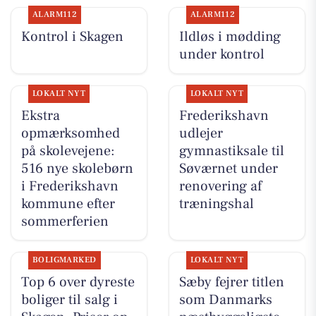
ALARM112
ALARM112
Kontrol i Skagen
Ildløs i mødding
under kontrol
LOKALT NYT
LOKALT NYT
Ekstra
Frederikshavn
opmærksomhed
udlejer
på skolevejene:
gymnastiksale til
516 nye skolebørn
Søværnet under
i Frederikshavn
renovering af
kommune efter
træningshal
sommerferien
BOLIGMARKED
LOKALT NYT
Top 6 over dyreste
Sæby fejrer titlen
boliger til salg i
som Danmarks