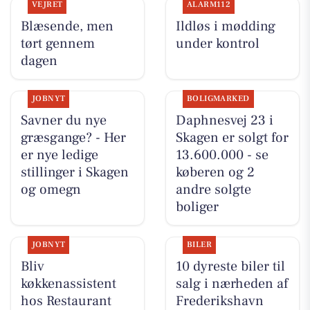
VEJRET
ALARM112
Blæsende, men
Ildløs i mødding
tørt gennem
under kontrol
dagen
JOBNYT
BOLIGMARKED
Savner du nye
Daphnesvej 23 i
græsgange? - Her
Skagen er solgt for
er nye ledige
13.600.000 - se
stillinger i Skagen
køberen og 2
og omegn
andre solgte
boliger
JOBNYT
BILER
Bliv
10 dyreste biler til
køkkenassistent
salg i nærheden af
hos Restaurant
Frederikshavn