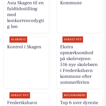
Asia Skagen til en
Kommune
fuldtidsstilling
med
konkurrencedygti
g løn
ALARM112
LOKALT NYT
Kontrol i Skagen
Ekstra
opmærksomhed
på skolevejene:
516 nye skolebørn
i Frederikshavn
kommune efter
sommerferien
LOKALT NYT
BOLIGMARKED
Frederikshavn
Top 6 over dyreste