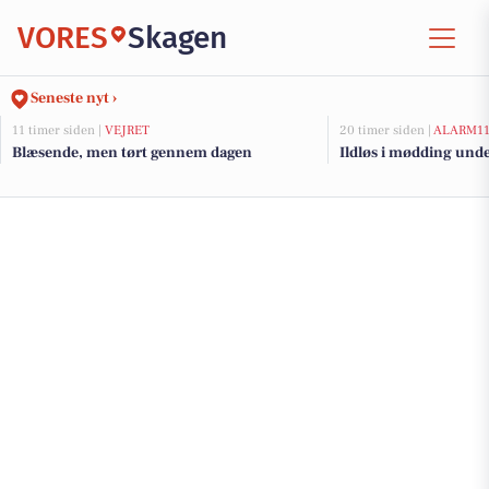
VORES
Skagen
Seneste nyt ›
11 timer siden |
VEJRET
20 timer siden |
ALARM1
Blæsende, men tørt gennem dagen
Ildløs i mødding und