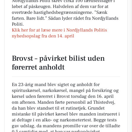
Nordjyllands Politi skrev cirka 100 færdselssager i
løbet af påskeugen. Halvdelen af dem var for at
overtræde hastighedsbegrænsningerne. ”Sænk
farten. Bare lidt.” Sådan lyder rådet fra Nordjyllands
Politi.
Klik her for at læse mere i Nordjyllands Politis
nyhedsopslag fra den 14. april
Brovst – påvirket bilist uden
førerret anholdt
En 23-årig mand blev sigtet og anholdt for
spirituskørsel, narkokørsel, mangel på forsikring og
kørsel uden førerret i Brovst torsdag den 16. april
om aftenen. Manden førte personbil ad Thistedvej,
da han blev standset til et rutinetjek. Grundet
mistanke til påvirket kørsel blev manden instrueret i
at deltage i en alko- og narkometertest. Begge tests
gav udslag, da mandens promille var over de tilladte
0,5 samtidig med, at han var narkopåvirket.