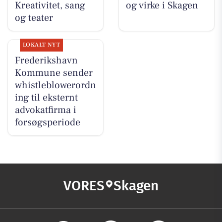
Kreativitet, sang
og virke i Skagen
og teater
LOKALT NYT
Frederikshavn
Kommune sender
whistleblowerordn
ing til eksternt
advokatfirma i
forsøgsperiode
VORES
Skagen