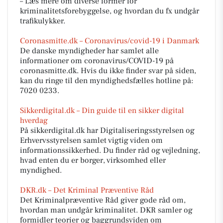
– Læs mere om diverse former for
kriminalitetsforebyggelse, og hvordan du fx undgår
trafikulykker.
Coronasmitte.dk – Coronavirus/covid-19 i Danmark
De danske myndigheder har samlet alle
informationer om coronavirus/COVID-19 på
coronasmitte.dk. Hvis du ikke finder svar på siden,
kan du ringe til den myndighedsfælles hotline på:
7020 0233.
Sikkerdigital.dk – Din guide til en sikker digital
hverdag
På sikkerdigital.dk har Digitaliseringsstyrelsen og
Erhvervsstyrelsen samlet vigtig viden om
informationssikkerhed. Du finder råd og vejledning,
hvad enten du er borger, virksomhed eller
myndighed.
DKR.dk – Det Kriminal Præventive Råd
Det Kriminalpræventive Råd giver gode råd om,
hvordan man undgår kriminalitet. DKR samler og
formidler teorier og baggrundsviden om