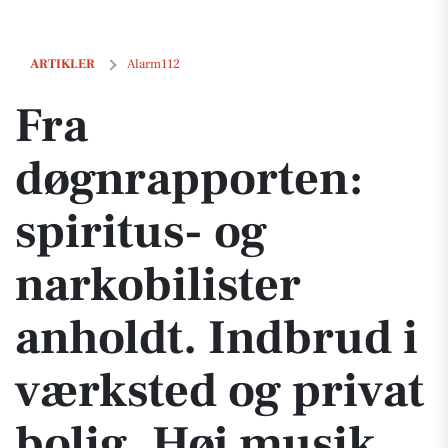
Fra døgnrapporten: spiritus- og narkobilister anholdt. Indbrud i vær
ARTIKLER
Alarm112
Fra
døgnrapporten:
spiritus- og
narkobilister
anholdt. Indbrud i
værksted og privat
bolig. Høj musik