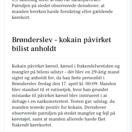
Patruljen på stedet observerede derudover, at
manden hverken havde forsikring eller gældende
kørekort.
Brønderslev – kokain påvirket
bilist anholdt
Kokain påvirket kørsel, kørsel i frakendelsestiden og
mangler på bilens udstyr – dét blev en 29-årig mand
sigtet og anholdt for, da han førte personbil i
Brønderslev fredag den 17. april kl. 00:09. Manden
blev standset til et rutinetjek, hvor han grundet
mistanke til påvirket kørsel blev instrueret i at
deltage i en narkometertest. Testen gav udslag, da
manden testede positiv for kokain. Derudover
observerede patruljen på stedet mangler og fejl på
køretøjet, samt at manden allerede havde fået
frakendt kørekortet.