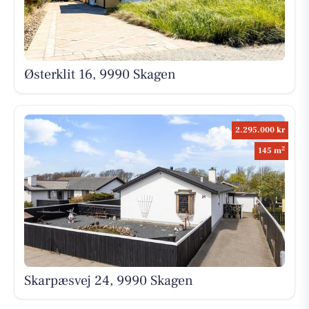
Østerklit 16, 9990 Skagen
2.295.000 kr
2
145 m
Skarpæsvej 24, 9990 Skagen