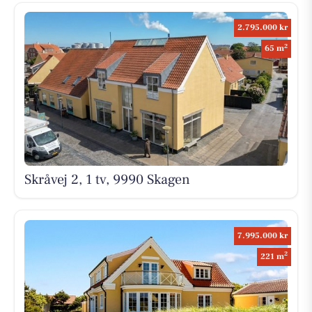
2.795.000 kr
2
65 m
Skråvej 2, 1 tv, 9990 Skagen
7.995.000 kr
2
221 m