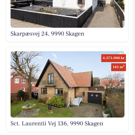
Skarpæsvej 24, 9990 Skagen
4.375.000 kr
2
145 m
Sct. Laurentii Vej 136, 9990 Skagen