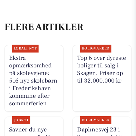
FLERE ARTIKLER
LOKALT NYT
BOLIGMARKED
Ekstra
Top 6 over dyreste
opmærksomhed
boliger til salg i
på skolevejene:
Skagen. Priser op
516 nye skolebørn
til 32.000.000 kr
i Frederikshavn
kommune efter
sommerferien
JOBNYT
BOLIGMARKED
Savner du nye
Daphnesvej 23 i