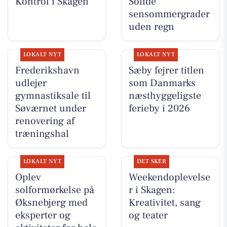
Kontrol i Skagen
Solide
sensommergrader
uden regn
LOKALT NYT
LOKALT NYT
Frederikshavn
Sæby fejrer titlen
udlejer
som Danmarks
gymnastiksale til
næsthyggeligste
Søværnet under
ferieby i 2026
renovering af
træningshal
LOKALT NYT
DET SKER
Oplev
Weekendoplevelse
solformørkelse på
r i Skagen:
Øksnebjerg med
Kreativitet, sang
eksperter og
og teater