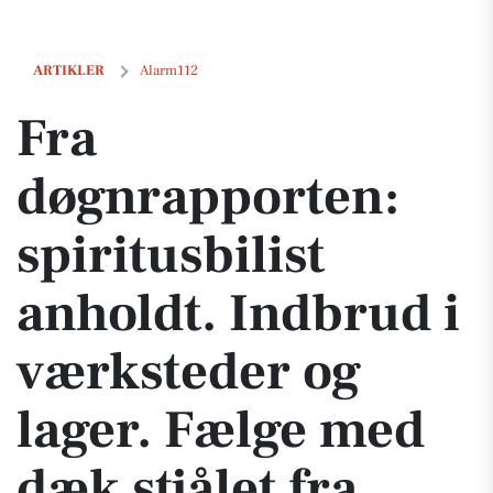
Fra døgnrapporten: spiritusbilist anholdt. Indbrud i værksteder og lag
ARTIKLER
Alarm112
Fra
døgnrapporten:
spiritusbilist
anholdt. Indbrud i
værksteder og
lager. Fælge med
dæk stjålet fra