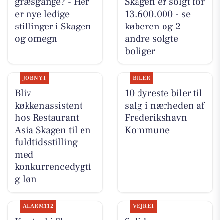
græsgange? - Her
Skagen er solgt for
er nye ledige
13.600.000 - se
stillinger i Skagen
køberen og 2
og omegn
andre solgte
boliger
JOBNYT
BILER
Bliv
10 dyreste biler til
køkkenassistent
salg i nærheden af
hos Restaurant
Frederikshavn
Asia Skagen til en
Kommune
fuldtidsstilling
med
konkurrencedygti
g løn
ALARM112
VEJRET