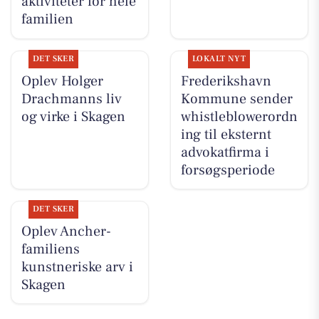
aktiviteter for hele
familien
DET SKER
LOKALT NYT
Oplev Holger
Frederikshavn
Drachmanns liv
Kommune sender
og virke i Skagen
whistleblowerordn
ing til eksternt
advokatfirma i
forsøgsperiode
DET SKER
Oplev Ancher-
familiens
kunstneriske arv i
Skagen