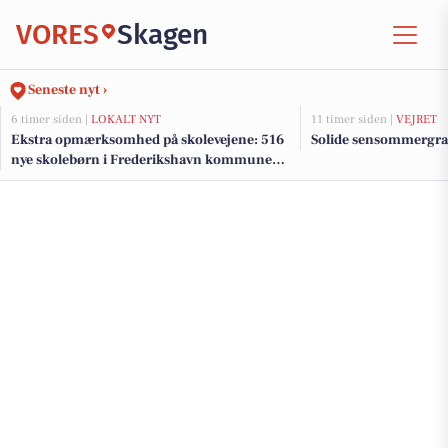
VORES
Skagen
Seneste nyt ›
6 timer siden |
LOKALT NYT
11 timer siden |
VEJRET
Ekstra opmærksomhed på skolevejene: 516
Solide sensommergra
nye skolebørn i Frederikshavn kommune
efter sommerferien