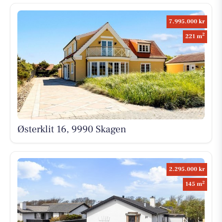
7.995.000 kr
2
221 m
Østerklit 16, 9990 Skagen
2.295.000 kr
2
145 m