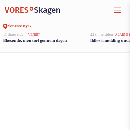
VORES
Skagen
Seneste nyt ›
13 timer siden |
VEJRET
22 timer siden |
ALARM1
Blæsende, men tørt gennem dagen
Ildløs i mødding und