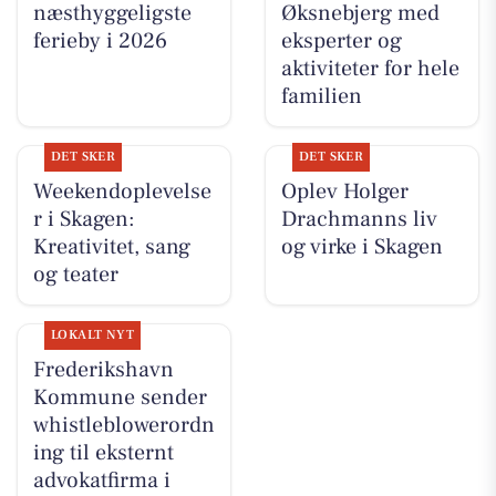
næsthyggeligste
Øksnebjerg med
ferieby i 2026
eksperter og
aktiviteter for hele
familien
DET SKER
DET SKER
Weekendoplevelse
Oplev Holger
r i Skagen:
Drachmanns liv
Kreativitet, sang
og virke i Skagen
og teater
LOKALT NYT
Frederikshavn
Kommune sender
whistleblowerordn
ing til eksternt
advokatfirma i