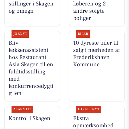
stillinger i Skagen
køberen og 2
og omegn
andre solgte
boliger
JOBNYT
BILER
Bliv
10 dyreste biler til
køkkenassistent
salg i nærheden af
hos Restaurant
Frederikshavn
Asia Skagen til en
Kommune
fuldtidsstilling
med
konkurrencedygti
g løn
ALARM112
LOKALT NYT
Kontrol i Skagen
Ekstra
opmærksomhed