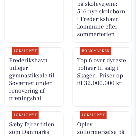
på skolevejene:
516 nye skolebørn
i Frederikshavn
kommune efter
sommerferien
LOKALT NYT
BOLIGMARKED
Frederikshavn
Top 6 over dyreste
udlejer
boliger til salg i
gymnastiksale til
Skagen. Priser op
Søværnet under
til 32.000.000 kr
renovering af
træningshal
LOKALT NYT
LOKALT NYT
Sæby fejrer titlen
Oplev
som Danmarks
solformørkelse på