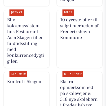
JOBNYT
BILER
Bliv
10 dyreste biler til
køkkenassistent
salg i nærheden af
hos Restaurant
Frederikshavn
Asia Skagen til en
Kommune
fuldtidsstilling
med
konkurrencedygti
g løn
ALARM112
LOKALT NYT
Kontrol i Skagen
Ekstra
opmærksomhed
på skolevejene:
516 nye skolebørn
i Frederikshavn