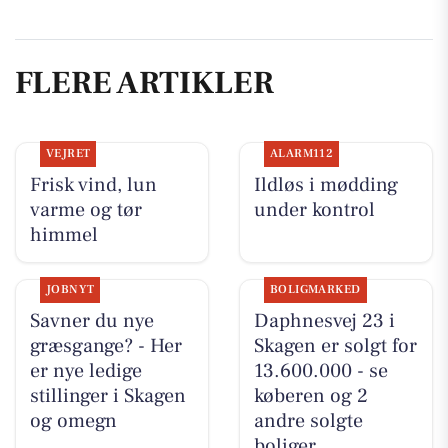
FLERE ARTIKLER
VEJRET
ALARM112
Frisk vind, lun
Ildløs i mødding
varme og tør
under kontrol
himmel
JOBNYT
BOLIGMARKED
Savner du nye
Daphnesvej 23 i
græsgange? - Her
Skagen er solgt for
er nye ledige
13.600.000 - se
stillinger i Skagen
køberen og 2
og omegn
andre solgte
boliger