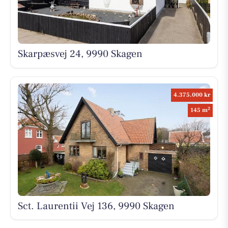
Skarpæsvej 24, 9990 Skagen
4.375.000 kr
2
145 m
Sct. Laurentii Vej 136, 9990 Skagen