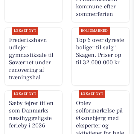
kommune efter
sommerferien
LOKALT NYT
BOLIGMARKED
Frederikshavn
Top 6 over dyreste
udlejer
boliger til salg i
gymnastiksale til
Skagen. Priser op
Søværnet under
til 32.000.000 kr
renovering af
træningshal
LOKALT NYT
LOKALT NYT
Sæby fejrer titlen
Oplev
som Danmarks
solformørkelse på
næsthyggeligste
Øksnebjerg med
ferieby i 2026
eksperter og
aktiviteter for hele