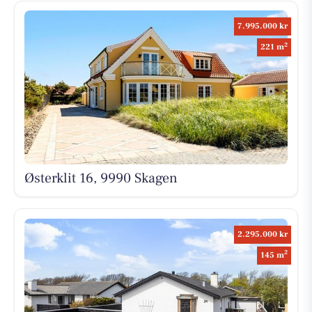
7.995.000 kr
2
221 m
Østerklit 16, 9990 Skagen
2.295.000 kr
2
145 m