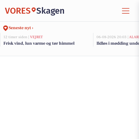
VORES
Skagen
Seneste nyt ›
12 timer siden |
VEJRET
06-08-2026 20:03 |
ALAR
Frisk vind, lun varme og tør himmel
Ildløs i mødding und