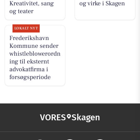
Kreativitet, sang
og virke i Skagen
og teater
LOKALT NYT
Frederikshavn
Kommune sender
whistleblowerordn
ing til eksternt
advokatfirma i
forsøgsperiode
VORES
Skagen