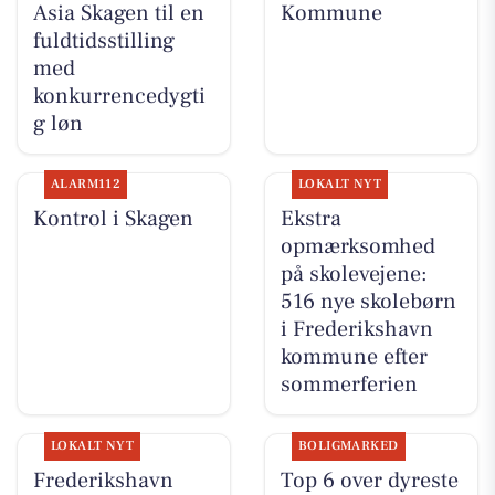
Asia Skagen til en
Kommune
fuldtidsstilling
med
konkurrencedygti
g løn
ALARM112
LOKALT NYT
Kontrol i Skagen
Ekstra
opmærksomhed
på skolevejene:
516 nye skolebørn
i Frederikshavn
kommune efter
sommerferien
LOKALT NYT
BOLIGMARKED
Frederikshavn
Top 6 over dyreste