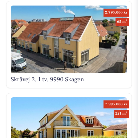
2.795.000 kr
2
65 m
Skråvej 2, 1 tv, 9990 Skagen
7.995.000 kr
2
221 m