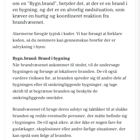
om en "Bygn.brand", betyder det, at der er en brand i
en bygning, og det er en alvorlig nødsituation, som
kræver en hurtig og koordineret reaktion fra
brandvæsenet.
Alarmerne foregår typisk i koder. Vi har forsøgt at forklare
koden, så du nemmere kan gennemskue hvorfor der er
udrykning i byen:
Bygn.brand: Brand i bygning
Når brandvæsenet ankommer til stedet, vil de undersøge
bygningen og forsøge at lokalisere branden. De vil også
vurdere risikoen for, at branden spreder sig til andre dele af
bygningen eller til omkringliggende bygninger, og tage
skridt til at begrænse branden og beskytte de
omkringliggende områder.
Brandvæsenet vil bruge deres udstyr og taktikker til at slukke
branden og redde eventuelle personer, der måtte befinde sig
i bygningen. De vil også sikre, at der ikke er nogen fare for
gaslækager, eksplosioner eller andre farlige situationer, der
kan opstå som følge af branden.