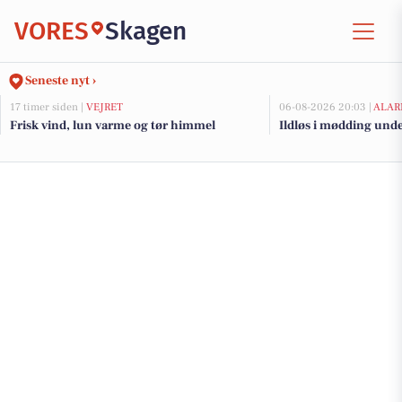
VORES
Skagen
Seneste nyt ›
17 timer siden |
VEJRET
06-08-2026 20:03 |
ALAR
Frisk vind, lun varme og tør himmel
Ildløs i mødding und