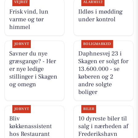
VEJRET
ALARM112
Frisk vind, lun
Ildløs i mødding
varme og tør
under kontrol
himmel
JOBNYT
BOLIGMARKED
Savner du nye
Daphnesvej 23 i
græsgange? - Her
Skagen er solgt for
er nye ledige
13.600.000 - se
stillinger i Skagen
køberen og 2
og omegn
andre solgte
boliger
JOBNYT
BILER
Bliv
10 dyreste biler til
køkkenassistent
salg i nærheden af
hos Restaurant
Frederikshavn