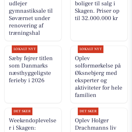
udlejer
boliger til salg i
gymnastiksale til
Skagen. Priser op
Søværnet under
til 32.000.000 kr
renovering af
træningshal
LOKALT NYT
LOKALT NYT
Sæby fejrer titlen
Oplev
som Danmarks
solformørkelse på
næsthyggeligste
Øksnebjerg med
ferieby i 2026
eksperter og
aktiviteter for hele
familien
DET SKER
DET SKER
Weekendoplevelse
Oplev Holger
r i Skagen:
Drachmanns liv