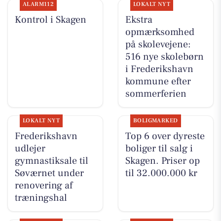
ALARM112
LOKALT NYT
Kontrol i Skagen
Ekstra
opmærksomhed
på skolevejene:
516 nye skolebørn
i Frederikshavn
kommune efter
sommerferien
LOKALT NYT
BOLIGMARKED
Frederikshavn
Top 6 over dyreste
udlejer
boliger til salg i
gymnastiksale til
Skagen. Priser op
Søværnet under
til 32.000.000 kr
renovering af
træningshal