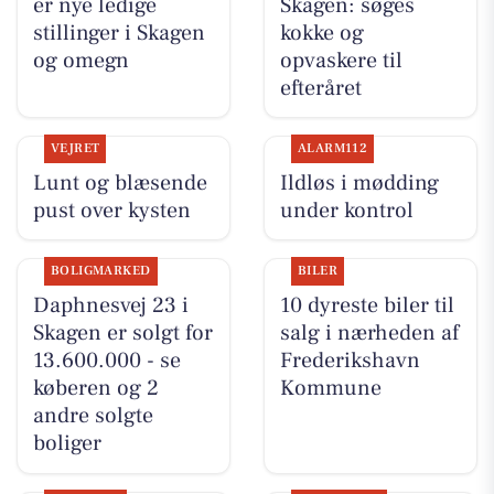
er nye ledige
Skagen: søges
stillinger i Skagen
kokke og
og omegn
opvaskere til
efteråret
VEJRET
ALARM112
Lunt og blæsende
Ildløs i mødding
pust over kysten
under kontrol
BOLIGMARKED
BILER
Daphnesvej 23 i
10 dyreste biler til
Skagen er solgt for
salg i nærheden af
13.600.000 - se
Frederikshavn
køberen og 2
Kommune
andre solgte
boliger