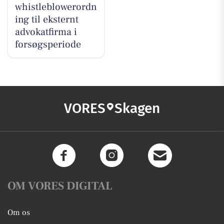
whistleblowerordn
ing til eksternt
advokatfirma i
forsøgsperiode
VORES
Skagen
OM VORES DIGITAL
Om os