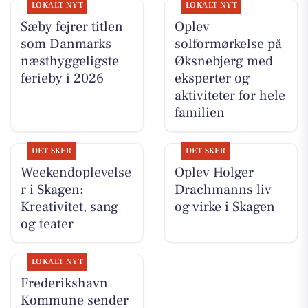
LOKALT NYT
LOKALT NYT
Sæby fejrer titlen
Oplev
som Danmarks
solformørkelse på
næsthyggeligste
Øksnebjerg med
ferieby i 2026
eksperter og
aktiviteter for hele
familien
DET SKER
DET SKER
Weekendoplevelse
Oplev Holger
r i Skagen:
Drachmanns liv
Kreativitet, sang
og virke i Skagen
og teater
LOKALT NYT
Frederikshavn
Kommune sender