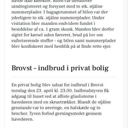
havde ikke kørekort. Bilen var derudover
uindregistreret og forsynet med to stk. stjålne
nummerplader. I bagagerummet af bilen var der
yderligere to stk. stjålne nummerplader. Under
visitation blev manden endvidere fundet i
besiddelse af ca. 1 gram skunk. Manden blev derfor
sigtet for kørsel uden førerret, brud på lov om
euforiserende stoffer – og bilen samt nummerplader
blev konfiskeret med henblik på at finde rette ejer.
Brovst – indbrud i privat bolig
En privat bolig blev udsat for indbrud i Brovst
torsdag den 23. april kl. 23:30. Indbrudstyven fik
adgang til huset ved at afliste glaslisterne i
havedøren med en skruetrækker. Blandt de stjålne
genstande var to øreringe, en halskæde og to
brocher. Tyven forlod gerningsstedet gennem
havedøren.