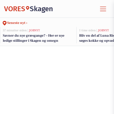
VORES
Skagen
Seneste nyt ›
57 minutter siden |
JOBNYT
1 time siden |
JOBNYT
Savner du nye græsgange? - Her er nye
Bliv en del af Luna Ri
ledige stillinger i Skagen og omegn
søges kokke og opvaske