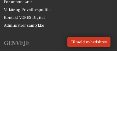
For annoncører
Vilkår og Privatlivspolitik
Kontakt VORES Digital
Administrer samtykke
GENVEJE
Tilmeld nyhedsbrev
Seneste nyt fra Skagen
Vores lokale erhverv
Kalenderen for Skagen
Fakta om Skagen
Erhvervsartikler
Frederikshavn Kommune
Få en gratis salgsvurdering
Sponsoreret indhold