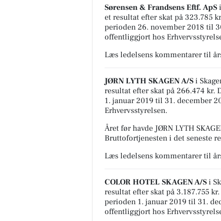
Sørensen & Frandsens Eftf. ApS
i
et resultat efter skat på 323.785 
perioden 26. november 2018 til 
offentliggjort hos Erhvervsstyrels
Læs ledelsens kommentarer til å
JØRN LYTH SKAGEN A/S
i Skage
resultat efter skat på 266.474 kr.
1. januar 2019 til 31. december 2
Erhvervsstyrelsen.
Året før havde JØRN LYTH SKAGEN 
Bruttofortjenesten i det seneste r
Læs ledelsens kommentarer til å
COLOR HOTEL SKAGEN A/S
i S
resultat efter skat på 3.187.755 k
perioden 1. januar 2019 til 31. 
offentliggjort hos Erhvervsstyrels