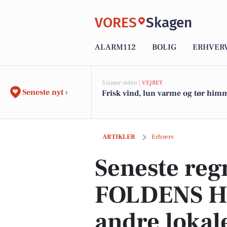
VORES
Skagen
ALARM112
BOLIG
ERHVER
5 timer siden |
VEJRET
Seneste nyt ›
Frisk vind, lun varme og tør him
Seneste regnskab fra FOLDENS HOTEL 
ARTIKLER
Erhverv
Seneste reg
FOLDENS H
andre lokal