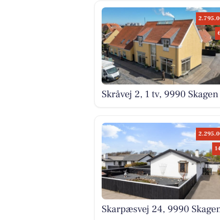
2.795.0
Skråvej 2, 1 tv, 9990 Skagen
2.295.0
1
Skarpæsvej 24, 9990 Skage