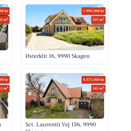
00 kr
7.995.000 kr
2
2
65 m
221 m
Østerklit 16, 9990 Skagen
00 kr
4.375.000 kr
2
2
45 m
145 m
n
Sct. Laurentii Vej 136, 9990