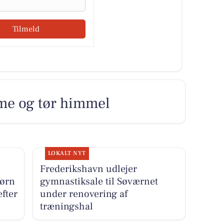
Tilmeld
rme og tør himmel
LOKALT NYT
Frederikshavn udlejer
børn
gymnastiksale til Søværnet
fter
under renovering af
træningshal