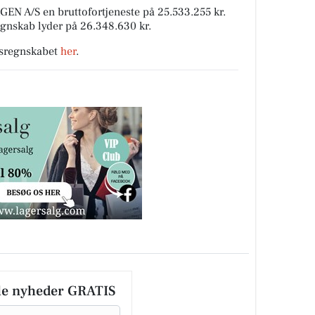
N A/S en bruttofortjeneste på 25.533.255 kr.
egnskab lyder på 26.348.630 kr.
rsregnskabet
her
.
le nyheder GRATIS