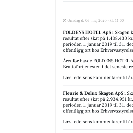
Onsdag d. 06. maj 2020 - kl. 11:00
FOLDENS HOTEL ApS
i Skagen k
resultat efter skat på 1.408.430 k
perioden 1. januar 2019 til 31. 
offentliggjort hos Erhvervsstyrels
Året før havde FOLDENS HOTEL ApS
Bruttofortjenesten i det seneste r
Læs ledelsens kommentarer til å
Fleurie & Delux Skagen ApS
i Sk
resultat efter skat på 2.934.951 k
perioden 1. januar 2019 til 31. 
offentliggjort hos Erhvervsstyrels
Læs ledelsens kommentarer til å