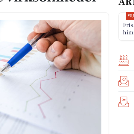
AR
VE
Fris
him