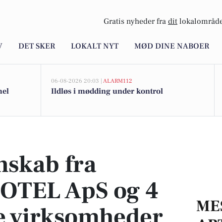
Gratis nyheder fra
dit
lokalområde
V
DET SKER
LOKALT NYT
MØD DINE NABOER
06-08-2026 20:03 |
ALARM112
mel
Ildløs i mødding under kontrol
ApS og 4 andre lokale virksomheder
nskab fra
OTEL ApS og 4
ME
e virksomheder