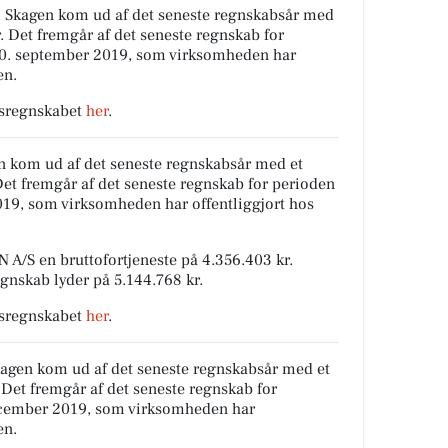
 Skagen kom ud af det seneste regnskabsår med
kr. Det fremgår af det seneste regnskab for
30. september 2019, som virksomheden har
en.
rsregnskabet
her
.
n kom ud af det seneste regnskabsår med et
 Det fremgår af det seneste regnskab for perioden
019, som virksomheden har offentliggjort hos
A/S en bruttofortjeneste på 4.356.403 kr.
egnskab lyder på 5.144.768 kr.
rsregnskabet
her
.
kagen kom ud af det seneste regnskabsår med et
r. Det fremgår af det seneste regnskab for
december 2019, som virksomheden har
en.