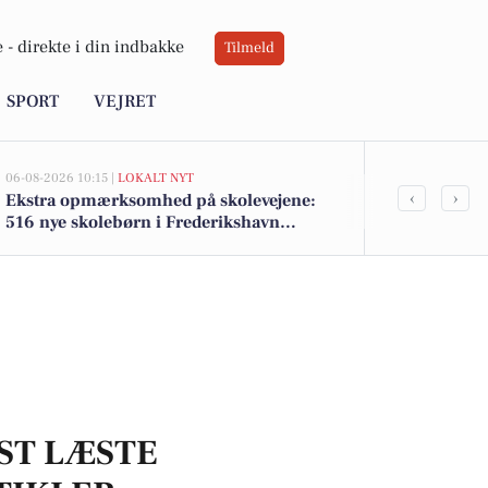
 -
direkte i din indbakke
Tilmeld
SPORT
VEJRET
06-08-2026 10:15 |
LOKALT NYT
05-08-2026 14:18
‹
›
Ekstra opmærksomhed på skolevejene:
Frederikshav
516 nye skolebørn i Frederikshavn
Søværnet und
kommune efter sommerferien
træningshal
ST LÆSTE