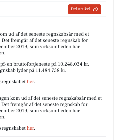
Del artikel
om ud af det seneste regnskabsår med et
r. Det fremgår af det seneste regnskab for
december 2019, som virksomheden har
en.
 en bruttofortjeneste på 10.248.034 kr.
egnskab lyder på 11.484.738 kr.
rsregnskabet
her
.
agen kom ud af det seneste regnskabsår med et
r. Det fremgår af det seneste regnskab for
december 2019, som virksomheden har
en.
rsregnskabet
her
.