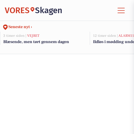
VORES
Skagen
Seneste nyt ›
3 timer siden |
VEJRET
12 timer siden |
ALARM11
Blæsende, men tørt gennem dagen
Ildløs i mødding und