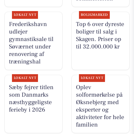
LOKALT NYT
BOLIGMARKED
Frederikshavn
Top 6 over dyreste
udlejer
boliger til salg i
gymnastiksale til
Skagen. Priser op
Søværnet under
til 32.000.000 kr
renovering af
træningshal
LOKALT NYT
LOKALT NYT
Sæby fejrer titlen
Oplev
som Danmarks
solformørkelse på
næsthyggeligste
Øksnebjerg med
ferieby i 2026
eksperter og
aktiviteter for hele
familien