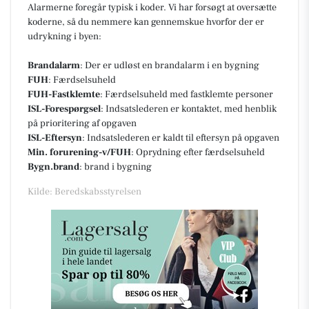
Alarmerne foregår typisk i koder. Vi har forsøgt at oversætte
koderne, så du nemmere kan gennemskue hvorfor der er
udrykning i byen:
Brandalarm
: Der er udløst en brandalarm i en bygning
FUH
: Færdselsuheld
FUH-Fastklemte
: Færdselsuheld med fastklemte personer
ISL-Forespørgsel
: Indsatslederen er kontaktet, med henblik
på prioritering af opgaven
ISL-Eftersyn
: Indsatslederen er kaldt til eftersyn på opgaven
Min. forurening-v/FUH
: Oprydning efter færdselsuheld
Bygn.brand
: brand i bygning
Kilde: Beredskabsstyrelsen