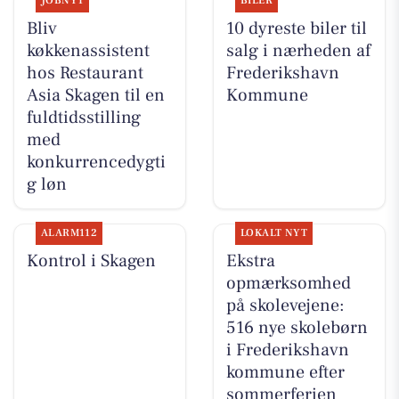
JOBNYT
BILER
Bliv
10 dyreste biler til
køkkenassistent
salg i nærheden af
hos Restaurant
Frederikshavn
Asia Skagen til en
Kommune
fuldtidsstilling
med
konkurrencedygti
g løn
ALARM112
LOKALT NYT
Kontrol i Skagen
Ekstra
opmærksomhed
på skolevejene:
516 nye skolebørn
i Frederikshavn
kommune efter
sommerferien