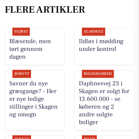
FLERE ARTIKLER
VEJRET
ALARM112
Blæsende, men
Ildløs i mødding
tørt gennem
under kontrol
dagen
JOBNYT
BOLIGMARKED
Savner du nye
Daphnesvej 23 i
græsgange? - Her
Skagen er solgt for
er nye ledige
13.600.000 - se
stillinger i Skagen
køberen og 2
og omegn
andre solgte
boliger