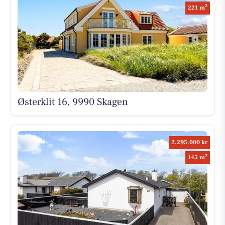
2
221 m
Østerklit 16, 9990 Skagen
2.295.000 kr
2
145 m