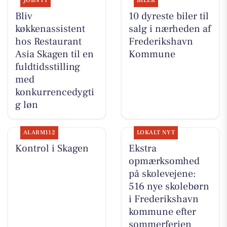
JOBNYT
BILER
Bliv
10 dyreste biler til
køkkenassistent
salg i nærheden af
hos Restaurant
Frederikshavn
Asia Skagen til en
Kommune
fuldtidsstilling
med
konkurrencedygti
g løn
ALARM112
LOKALT NYT
Kontrol i Skagen
Ekstra
opmærksomhed
på skolevejene:
516 nye skolebørn
i Frederikshavn
kommune efter
sommerferien