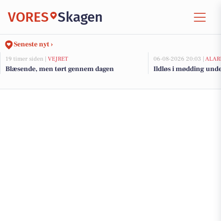
VORES
Skagen
Seneste nyt ›
19 timer siden |
VEJRET
06-08-2026 20:03 |
ALAR
Blæsende, men tørt gennem dagen
Ildløs i mødding und