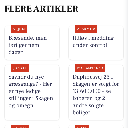
FLERE ARTIKLER
VEJRET
ALARM112
Blæsende, men
Ildløs i mødding
tørt gennem
under kontrol
dagen
JOBNYT
BOLIGMARKED
Savner du nye
Daphnesvej 23 i
græsgange? - Her
Skagen er solgt for
er nye ledige
13.600.000 - se
stillinger i Skagen
køberen og 2
og omegn
andre solgte
boliger