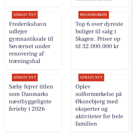
LOKALT NYT
BOLIGMARKED
Frederikshavn
Top 6 over dyreste
udlejer
boliger til salg i
gymnastiksale til
Skagen. Priser op
Søværnet under
til 32.000.000 kr
renovering af
træningshal
LOKALT NYT
LOKALT NYT
Sæby fejrer titlen
Oplev
som Danmarks
solformørkelse på
næsthyggeligste
Øksnebjerg med
ferieby i 2026
eksperter og
aktiviteter for hele
familien