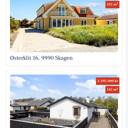
2
221 m
Østerklit 16, 9990 Skagen
2.295.000 kr
2
145 m