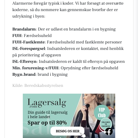
Alarmerne foregår typisk i koder. Vi har forsøgt at oversætte
koderne, så du nemmere kan gennemskue hvorfor der er
udrykning i byen:
Brandalarm
: Der er udløst en brandalarm i en bygning
FUH
: Færdselsuheld
FUH-Fastklemte
: Færdselsuheld med fastklemte personer
ISL-Forespørgsel
: Indsatslederen er kontaktet, med henblik
på prioritering af opgaven
ISL-Eftersyn
: Indsatslederen er kaldt til eftersyn på opgaven
Min. forurening-v/FUH
: Oprydning efter færdselsuheld
Bygn.brand
: brand i bygning
Kilde: Beredskabsstyrelsen