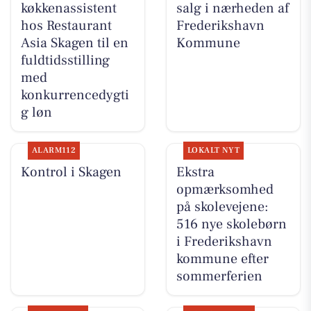
køkkenassistent
salg i nærheden af
hos Restaurant
Frederikshavn
Asia Skagen til en
Kommune
fuldtidsstilling
med
konkurrencedygti
g løn
ALARM112
LOKALT NYT
Kontrol i Skagen
Ekstra
opmærksomhed
på skolevejene:
516 nye skolebørn
i Frederikshavn
kommune efter
sommerferien