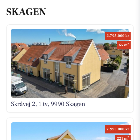
SKAGEN
2.795.000 kr
2
65 m
Skråvej 2, 1 tv, 9990 Skagen
7.995.000 kr
2
221 m