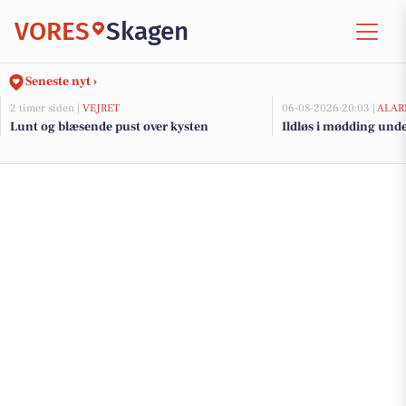
VORES
Skagen
Seneste nyt ›
2 timer siden |
VEJRET
06-08-2026 20:03 |
ALAR
Lunt og blæsende pust over kysten
Ildløs i mødding und