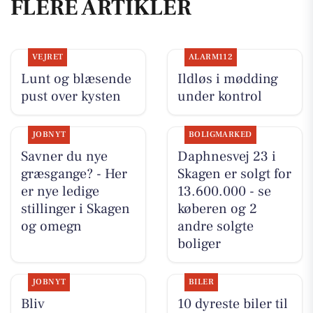
FLERE ARTIKLER
VEJRET
ALARM112
Lunt og blæsende
Ildløs i mødding
pust over kysten
under kontrol
JOBNYT
BOLIGMARKED
Savner du nye
Daphnesvej 23 i
græsgange? - Her
Skagen er solgt for
er nye ledige
13.600.000 - se
stillinger i Skagen
køberen og 2
og omegn
andre solgte
boliger
JOBNYT
BILER
Bliv
10 dyreste biler til