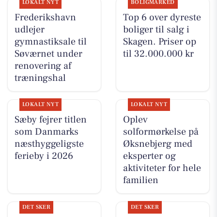
LOKALT NYT
BOLIGMARKED
Frederikshavn
Top 6 over dyreste
udlejer
boliger til salg i
gymnastiksale til
Skagen. Priser op
Søværnet under
til 32.000.000 kr
renovering af
træningshal
LOKALT NYT
LOKALT NYT
Sæby fejrer titlen
Oplev
som Danmarks
solformørkelse på
næsthyggeligste
Øksnebjerg med
ferieby i 2026
eksperter og
aktiviteter for hele
familien
DET SKER
DET SKER