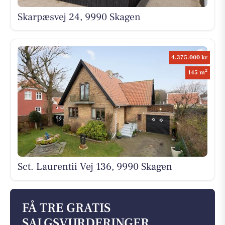
Skarpæsvej 24, 9990 Skagen
4.375.000 kr
2
145 m
Sct. Laurentii Vej 136, 9990 Skagen
FÅ TRE GRATIS
SALGSVURDERINGER