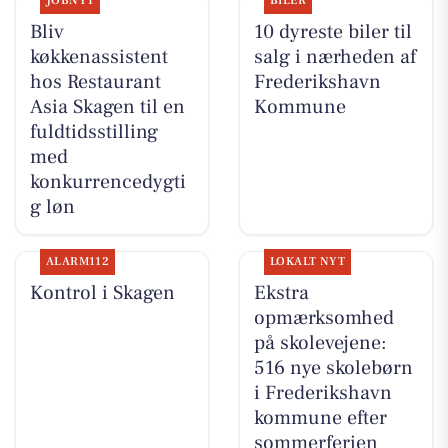
JOBNYT
BILER
Bliv
10 dyreste biler til
køkkenassistent
salg i nærheden af
hos Restaurant
Frederikshavn
Asia Skagen til en
Kommune
fuldtidsstilling
med
konkurrencedygti
g løn
ALARM112
LOKALT NYT
Kontrol i Skagen
Ekstra
opmærksomhed
på skolevejene:
516 nye skolebørn
i Frederikshavn
kommune efter
sommerferien