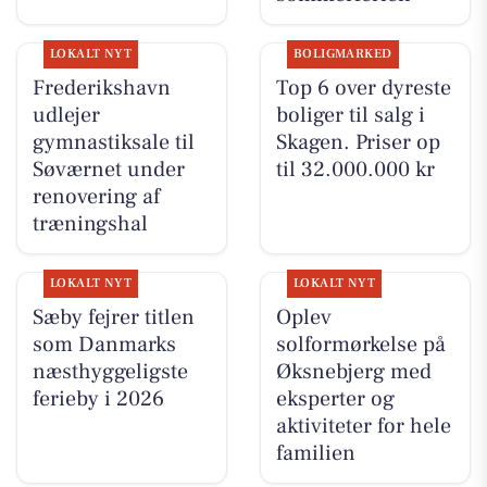
LOKALT NYT
BOLIGMARKED
Frederikshavn
Top 6 over dyreste
udlejer
boliger til salg i
gymnastiksale til
Skagen. Priser op
Søværnet under
til 32.000.000 kr
renovering af
træningshal
LOKALT NYT
LOKALT NYT
Sæby fejrer titlen
Oplev
som Danmarks
solformørkelse på
næsthyggeligste
Øksnebjerg med
ferieby i 2026
eksperter og
aktiviteter for hele
familien