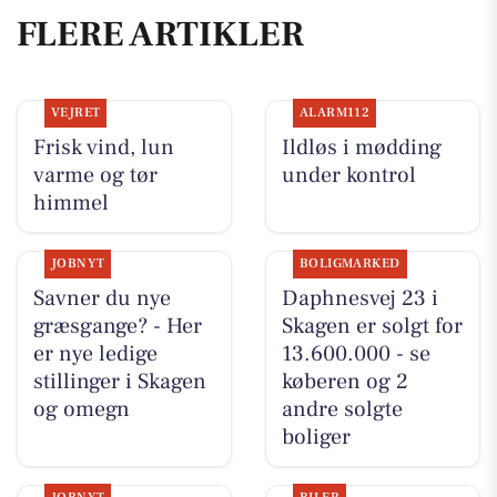
FLERE ARTIKLER
VEJRET
ALARM112
Frisk vind, lun
Ildløs i mødding
varme og tør
under kontrol
himmel
JOBNYT
BOLIGMARKED
Savner du nye
Daphnesvej 23 i
græsgange? - Her
Skagen er solgt for
er nye ledige
13.600.000 - se
stillinger i Skagen
køberen og 2
og omegn
andre solgte
boliger