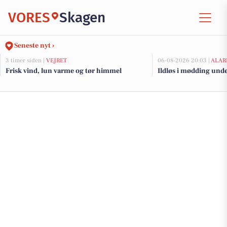
VORES
Skagen
Seneste nyt ›
3 timer siden |
VEJRET
06-08-2026 20:03 |
ALAR
Frisk vind, lun varme og tør himmel
Ildløs i mødding und