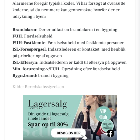
Alarmerne foregår typisk i koder. Vi har forsøgt at oversætte
koderne, så du nemmere kan gennemskue hvorfor der er
udrykning i byen:
Brandalarm
: Der er udløst en brandalarm i en bygning
FUH
: Færdselsuheld
FUH-Fastklemte
: Færdselsuheld med fastklemte personer
ISL-Forespørgsel
: Indsatslederen er kontaktet, med henblik
på prioritering af opgaven
ISL-Eftersyn
: Indsatslederen er kaldt til eftersyn på opgaven
Min. forurening-v/FUH
: Oprydning efter færdselsuheld
Bygn.brand
: brand i bygning
Kilde: Beredskabsstyrelsen