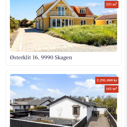
2
221 m
Østerklit 16, 9990 Skagen
2.295.000 kr
2
145 m