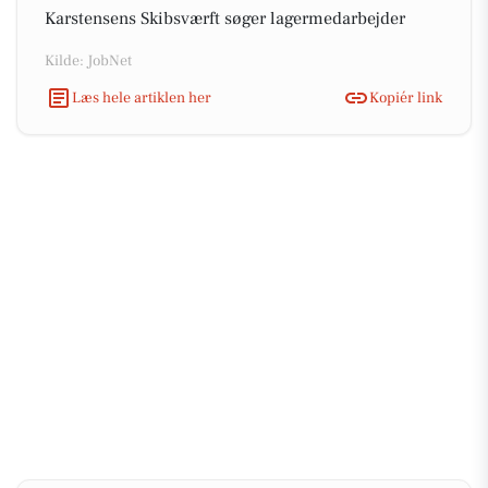
Karstensens Skibsværft søger lagermedarbejder
Kilde: JobNet
Læs hele artiklen her
Kopiér link