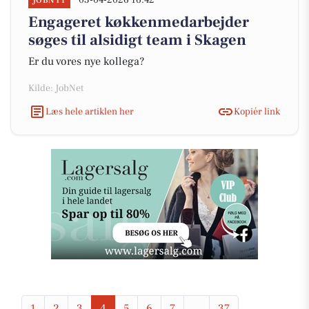
03-04-2026 16:42
JOBNYT
Engageret køkkenmedarbejder
søges til alsidigt team i Skagen
Er du vores nye kollega?
Kilde: JobNet
Læs hele artiklen her
Kopiér link
1
2
3
4
5
6
7
...
37