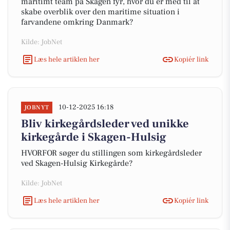
maritimt team på Skagen fyr, hvor du er med til at
skabe overblik over den maritime situation i
farvandene omkring Danmark?
Kilde: JobNet
Læs hele artiklen her
Kopiér link
10-12-2025 16:18
JOBNYT
Bliv kirkegårdsleder ved unikke
kirkegårde i Skagen-Hulsig
HVORFOR søger du stillingen som kirkegårdsleder
ved Skagen-Hulsig Kirkegårde?
Kilde: JobNet
Læs hele artiklen her
Kopiér link