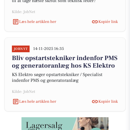
til at tage næste skridt som teknisk leder?
Kilde: JobNet
Læs hele artiklen her
Kopiér link
14-11-2025 16:35
JOBNYT
Bliv opstartstekniker indenfor PMS
og generatoranlæg hos KS Elektro
KS Elektro søger opstartstekniker / Specialist
indenfor PMS og generatoranlæg
Kilde: JobNet
Læs hele artiklen her
Kopiér link