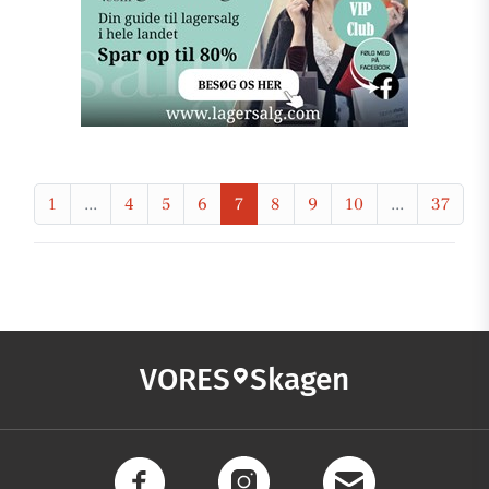
1
...
4
5
6
7
8
9
10
...
37
VORES
Skagen