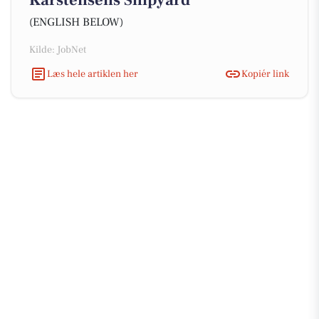
Karstensens Shipyard
(ENGLISH BELOW)
Kilde: JobNet
Læs hele artiklen her
Kopiér link