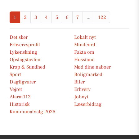
1
2
3
4
5
6
7
...
122
Det sker
Lokalt nyt
Erhvervsprofil
Mindeord
Lykønskning
Fakta om
Opslagstavlen
Husstand
Krop & Sundhed
Mød dine naboer
Sport
Boligmarked
Dagligvarer
Biler
Vejret
Erhverv
Alarm112
Jobnyt
Historisk
Læserbidrag
Kommunalvalg 2025