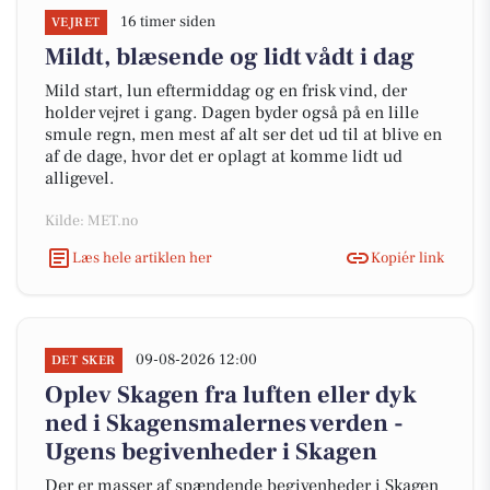
16 timer siden
VEJRET
Mildt, blæsende og lidt vådt i dag
Mild start, lun eftermiddag og en frisk vind, der
holder vejret i gang. Dagen byder også på en lille
smule regn, men mest af alt ser det ud til at blive en
af de dage, hvor det er oplagt at komme lidt ud
alligevel.
Kilde: MET.no
Læs hele artiklen her
Kopiér link
09-08-2026 12:00
DET SKER
Oplev Skagen fra luften eller dyk
ned i Skagensmalernes verden -
Ugens begivenheder i Skagen
Der er masser af spændende begivenheder i Skagen