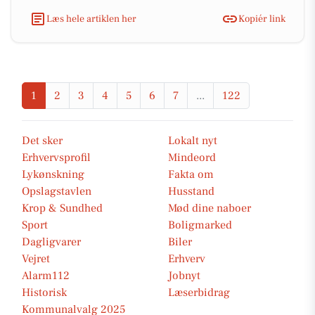
Læs hele artiklen her
Kopiér link
1
2
3
4
5
6
7
...
122
Det sker
Lokalt nyt
Erhvervsprofil
Mindeord
Lykønskning
Fakta om
Opslagstavlen
Husstand
Krop & Sundhed
Mød dine naboer
Sport
Boligmarked
Dagligvarer
Biler
Vejret
Erhverv
Alarm112
Jobnyt
Historisk
Læserbidrag
Kommunalvalg 2025