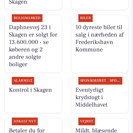
Skagen
BOLIGMARKED
BILER
Daphnesvej 23 i
10 dyreste biler til
Skagen er solgt for
salg i nærheden af
13.600.000 - se
Frederikshavn
køberen og 2
Kommune
andre solgte
boliger
ALARM112
SPONSORERET
SPONSORERET INDHOLD
Kontrol i Skagen
Eventyrligt
krydstogt i
Middelhavet
LOKALT NYT
VEJRET
Betaler du for
Mildt, blæsende