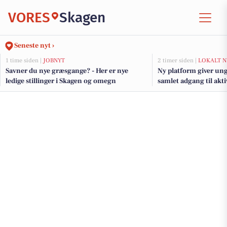
VORES
Skagen
Seneste nyt ›
1 time siden |
JOBNYT
2 timer siden |
LOKALT N
Savner du nye græsgange? - Her er nye
Ny platform giver ung
ledige stillinger i Skagen og omegn
samlet adgang til akt
jobs