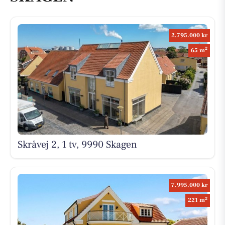
2.795.000 kr
2
65 m
Skråvej 2, 1 tv, 9990 Skagen
7.995.000 kr
2
221 m