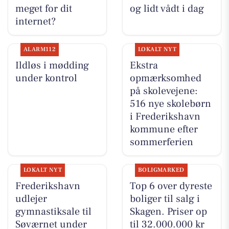
meget for dit
og lidt vådt i dag
internet?
ALARM112
LOKALT NYT
Ildløs i mødding
Ekstra
under kontrol
opmærksomhed
på skolevejene:
516 nye skolebørn
i Frederikshavn
kommune efter
sommerferien
LOKALT NYT
BOLIGMARKED
Frederikshavn
Top 6 over dyreste
udlejer
boliger til salg i
gymnastiksale til
Skagen. Priser op
Søværnet under
til 32.000.000 kr