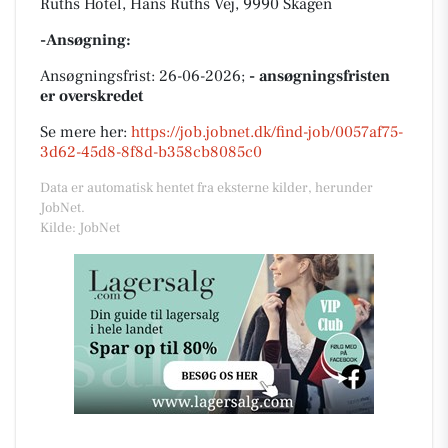
Ruths Hotel, Hans Ruths Vej, 9990 Skagen
-Ansøgning:
Ansøgningsfrist: 26-06-2026;
- ansøgningsfristen
er overskredet
Se mere her:
https://job.jobnet.dk/find-job/0057af75-
3d62-45d8-8f8d-b358cb8085c0
Data er automatisk hentet fra eksterne kilder, herunder
JobNet.
Kilde: JobNet