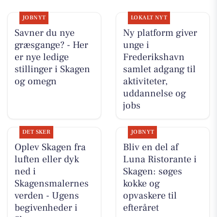
JOBNYT
LOKALT NYT
Savner du nye
Ny platform giver
græsgange? - Her
unge i
er nye ledige
Frederikshavn
stillinger i Skagen
samlet adgang til
og omegn
aktiviteter,
uddannelse og
jobs
DET SKER
JOBNYT
Oplev Skagen fra
Bliv en del af
luften eller dyk
Luna Ristorante i
ned i
Skagen: søges
Skagensmalernes
kokke og
verden - Ugens
opvaskere til
begivenheder i
efteråret