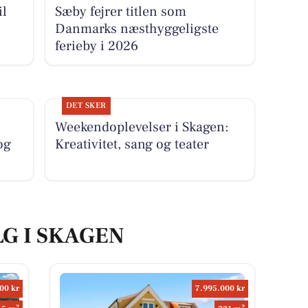
il
Sæby fejrer titlen som
Danmarks næsthyggeligste
ferieby i 2026
DET SKER
Weekendoplevelser i Skagen:
og
Kreativitet, sang og teater
LG I SKAGEN
00 kr
7.995.000 kr
2
2