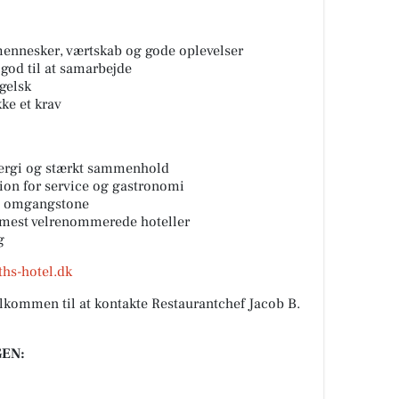
 mennesker, værtskab og gode oplevelser
god til at samarbejde
gelsk
kke et krav
nergi og stærkt sammenhold
ion for service og gastronomi
ig omgangstone
s mest velrenommerede hoteller
g
ths-hotel.dk
lkommen til at kontakte Restaurantchef Jacob B.
EN: