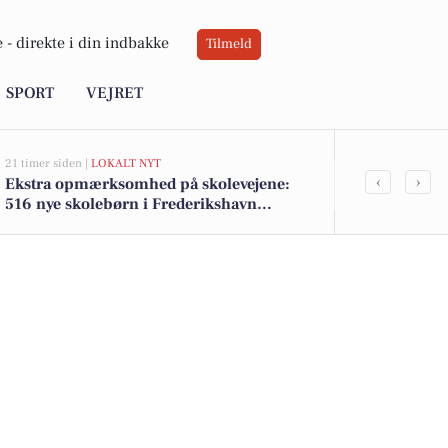
 -
direkte i din indbakke
Tilmeld
SPORT
VEJRET
21 timer siden |
LOKALT NYT
05-08-2026 14:18
‹
›
Ekstra opmærksomhed på skolevejene:
Frederikshav
516 nye skolebørn i Frederikshavn
Søværnet und
kommune efter sommerferien
træningshal