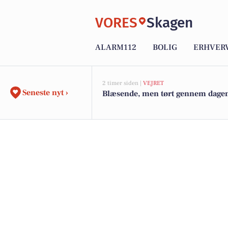
VORES
Skagen
ALARM112
BOLIG
ERHVER
2 timer siden |
VEJRET
Seneste nyt ›
Blæsende, men tørt gennem dage