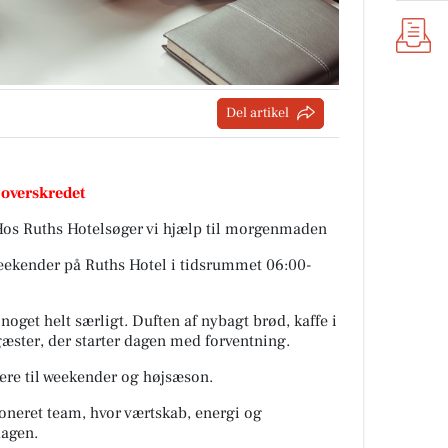
Del artikel
 overskredet
s Ruths Hotelsøger vi hjælp til morgenmaden
eekender på Ruths Hotel i tidsrummet 06:00-
oget helt særligt. Duften af nybagt brød, kaffe i
æster, der starter dagen med forventning.
ere til weekender og højsæson.
ioneret team, hvor værtskab, energi og
dagen.