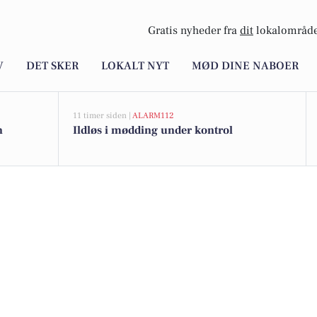
Gratis nyheder fra
dit
lokalområde
V
DET SKER
LOKALT NYT
MØD DINE NABOER
11 timer siden |
ALARM112
n
Ildløs i mødding under kontrol