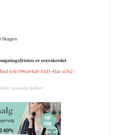
0 Skagen
nsøgningsfristen er overskredet
k/find-job/396a64a0-31d1-4fac-a762-
kilder, herunder JobNet.