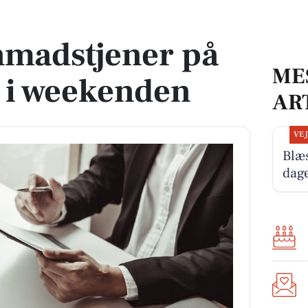
l i weekenden
nmadstjener på
ME
 i weekenden
AR
VE
Blæ
dag