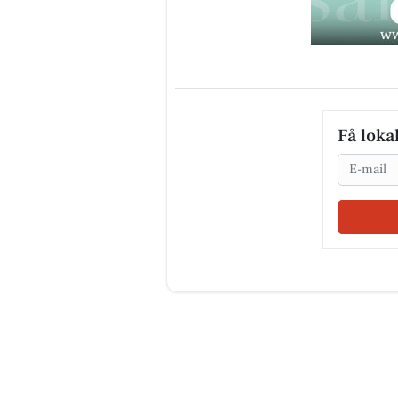
Få loka
Email