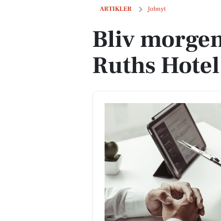
Bliv morgenmadstjener på Ruths Hote
ARTIKLER
Jobnyt
Bliv morge
Ruths Hotel