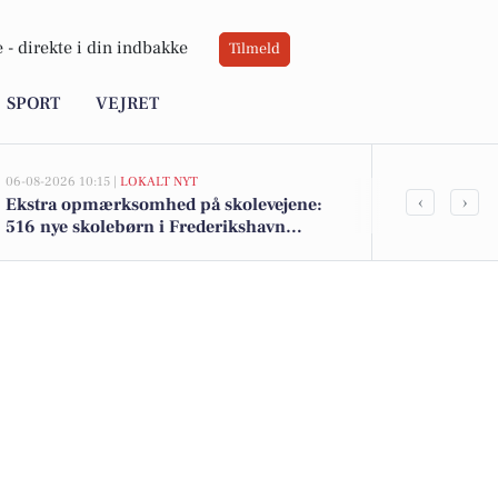
 -
direkte i din indbakke
Tilmeld
SPORT
VEJRET
06-08-2026 10:15 |
LOKALT NYT
05-08-2026 14:18
‹
›
Ekstra opmærksomhed på skolevejene:
Frederikshav
516 nye skolebørn i Frederikshavn
Søværnet und
kommune efter sommerferien
træningshal