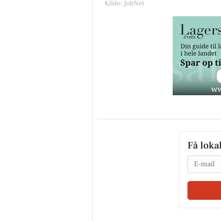
Kilde: JobNet
Få loka
Email