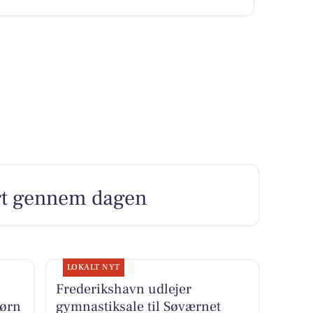
rt gennem dagen
LOKALT NYT
Frederikshavn udlejer
børn
gymnastiksale til Søværnet