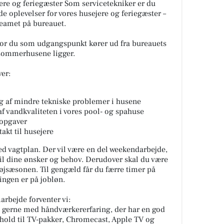
ejere og feriegæster Som servicetekniker er du
e oplevelser for vores husejere og feriegæster –
teamet på bureauet.
vor du som udgangspunkt kører ud fra bureauets
 sommerhusene ligger.
er:
g af mindre tekniske problemer i husene
af vandkvaliteten i vores pool- og spahuse
opgaver
akt til husejere
med vagtplan. Der vil være en del weekendarbejde,
til dine ønsker og behov. Derudover skal du være
 højsæsonen. Til gengæld får du færre timer på
lingen er på jobløn.
rbejde forventer vi:
 gerne med håndværkererfaring, der har en god
forhold til TV-pakker, Chromecast, Apple TV og