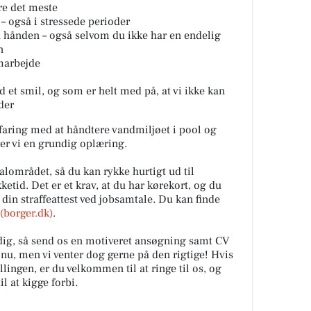
re det meste
– også i stressede perioder
a hånden – også selvom du ikke har en endelig
n
amarbejde
et smil, og som er helt med på, at vi ikke kan
der
erfaring med at håndtere vandmiljøet i pool og
rer vi en grundig oplæring.
kalområdet, så du kan rykke hurtigt ud til
ketid. Det er et krav, at du har kørekort, og du
e din straffeattest ved jobsamtale. Du kan finde
 (borger.dk)
.
e dig, så send os en motiveret ansøgning samt CV
g nu, men vi venter dog gerne på den rigtige! Hvis
llingen, er du velkommen til at ringe til os, og
 at kigge forbi.