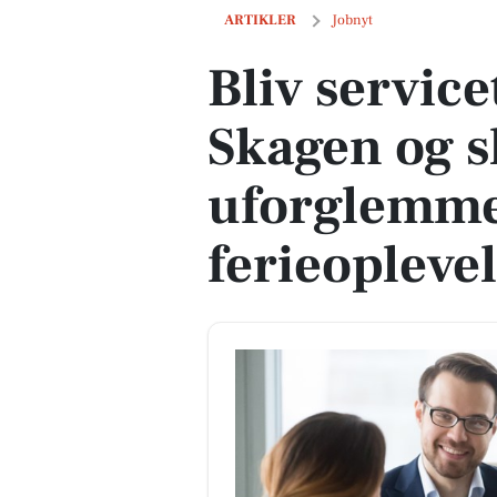
Bliv servicetekniker i Skagen og skab
ARTIKLER
Jobnyt
Bliv service
Skagen og 
uforglemme
ferieopleve