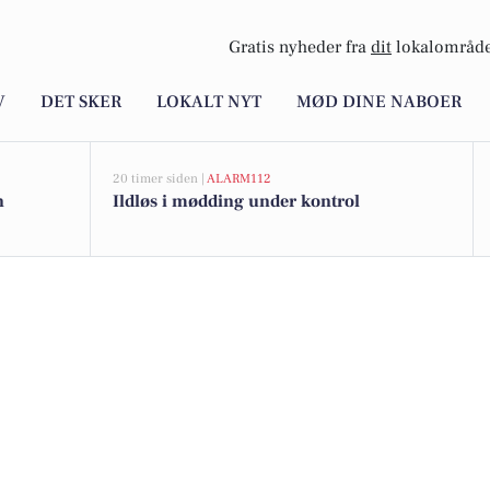
Gratis nyheder fra
dit
lokalområde
V
DET SKER
LOKALT NYT
MØD DINE NABOER
20 timer siden |
ALARM112
n
Ildløs i mødding under kontrol