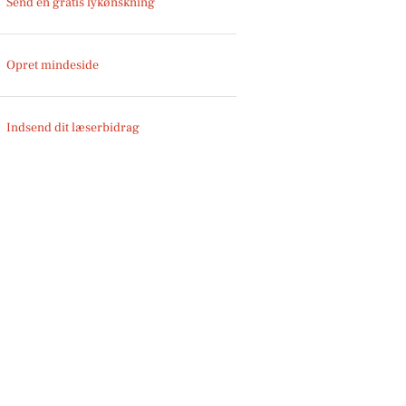
Send en gratis lykønskning
Opret mindeside
Indsend dit læserbidrag