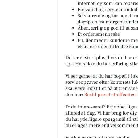
internet, og som kan repare
Fleksibel og serviceminded 
Selvkørende og får noget fr
dagsplan fra morgenstunde
Åben, ærlig og god til at s
Et ordensmenneske
En, der møder kunderne med 
eksistere uden tilfredse kun
Det er et stort plus, hvis du har 
spa. Hvis ikke du har erfaring sik
Vi ser gerne, at du har bopæl i lo
serviceopgaver efter kontorets luk
skal være indstillet på at fremvis
den her:
Bestil privat straffeattest
Er du interesseret? Er jobbet lig
allerede i dag. Vi har brug for di
du har yderligere spørgsmål til sti
du er også mere end velkommen til
Vi glæder os til at høre fra dig.