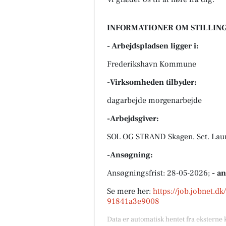
INFORMATIONER OM STILLING
- Arbejdspladsen ligger i:
Frederikshavn Kommune
-Virksomheden tilbyder:
dagarbejde morgenarbejde
-Arbejdsgiver:
SOL OG STRAND Skagen, Sct. Laur
-Ansøgning:
Ansøgningsfrist: 28-05-2026;
- a
Se mere her:
https://job.jobnet.d
91841a3e9008
Data er automatisk hentet fra eksterne 