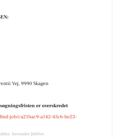
EN:
entii Vej, 9990 Skagen
nsøgningsfristen er overskredet
k/find-job/ca21bac9-a142-45c6-be23-
kilder, herunder JobNet.