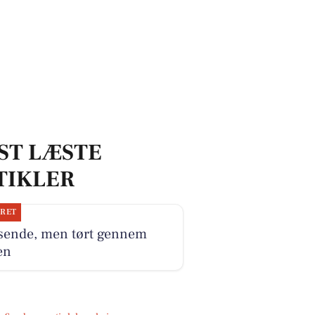
ST LÆSTE
TIKLER
JRET
sende, men tørt gennem
en