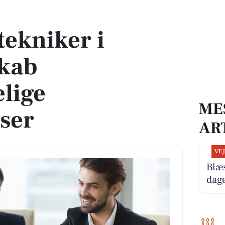
 uforglemmelige ferieoplevelser
tekniker i
skab
lige
ME
lser
AR
VE
Blæ
dag