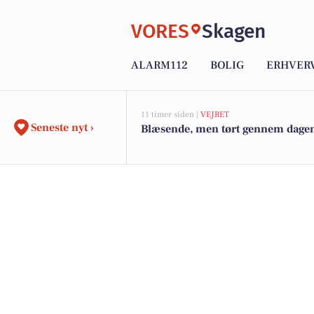
VORES
Skagen
ALARM112
BOLIG
ERHVER
11 timer siden |
VEJRET
Seneste nyt ›
Blæsende, men tørt gennem dage