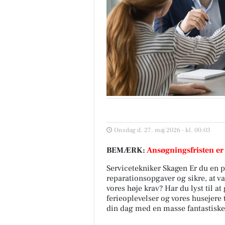
Onsdag d. 27. maj 2026 - kl. 00:03
BEMÆRK:
Ansøgningsfristen er
Servicetekniker Skagen Er du en pr
reparationsopgaver og sikre, at va
vores høje krav? Har du lyst til 
ferieoplevelser og vores husejere 
din dag med en masse fantastiske 